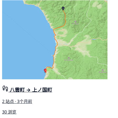
八雲町 → 上ノ国町
2 站点 · 3个月前
30 浏览