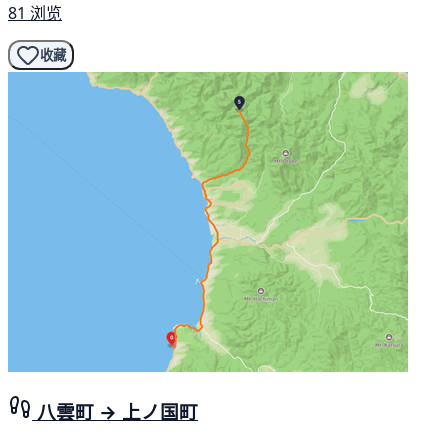
81 浏览
收藏
八雲町 → 上ノ国町