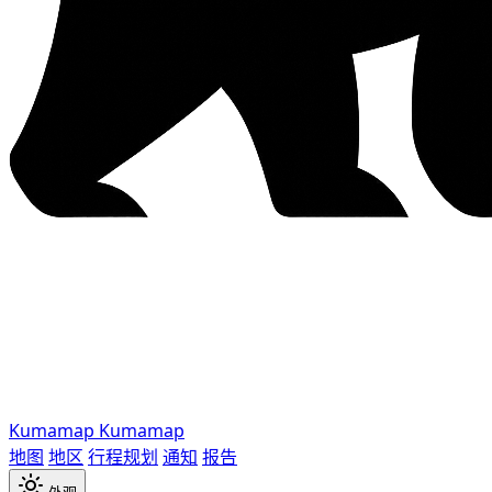
Kumamap
Kumamap
地图
地区
行程规划
通知
报告