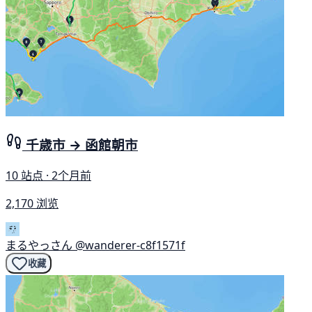
千歳市 → 函館朝市
10 站点 · 2个月前
2,170 浏览
まるやっさん
@wanderer-c8f1571f
收藏