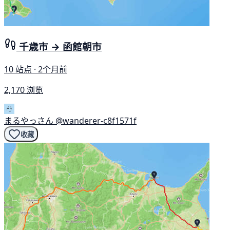
千歳市 → 函館朝市
10 站点 · 2个月前
2,170 浏览
まるやっさん
@wanderer-c8f1571f
收藏