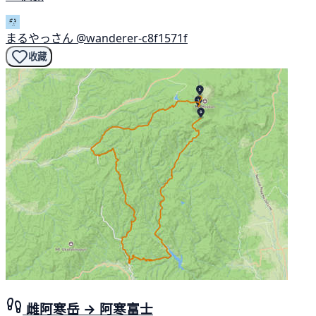
まるやっさん
@wanderer-c8f1571f
收藏
雌阿寒岳 → 阿寒富士