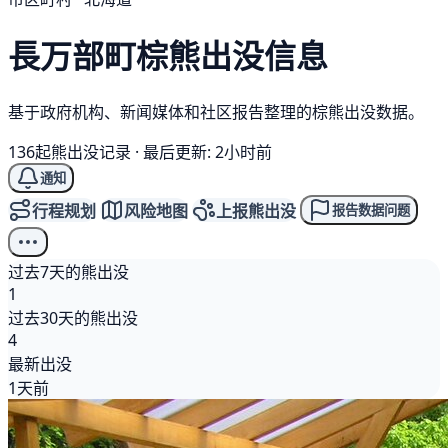
長万部町
棕熊
出没信息
基于政府机构、新闻媒体和社区报告整理的棕熊出没数据。
136起熊出没记录
·
最后更新: 2小时前
通知
行程规划
风险地图
上报熊出没
报告数据问题
过去7天的熊出没
1
过去30天的熊出没
4
最新出没
1天前