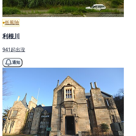
低風險
利根川
941起出沒
通知