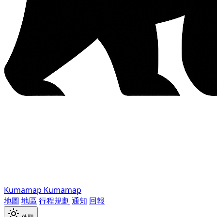
Kumamap
Kumamap
地圖
地區
行程規劃
通知
回報