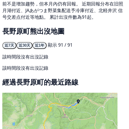
前不是增加趨勢，但本月內仍有回報。 近期回報分布在旧照
月湖付近、JAあがつま野菜集配送予冷庫付近、北軽井沢 信
号交差点付近等地點。 累計出沒件數為91起。
長野原町熊出沒地圖
顯示 91 / 91
近7天
近30天
近1年
該時間段沒有出沒記錄
該時間段沒有出沒記錄
經過長野原町的最近路線