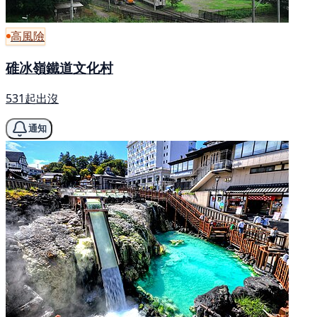
高風險
碓冰嶺鐵道文化村
531起出沒
通知