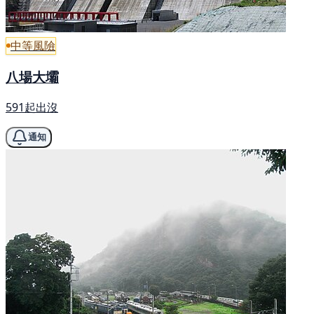
中等風險
八場大壩
591起出沒
通知