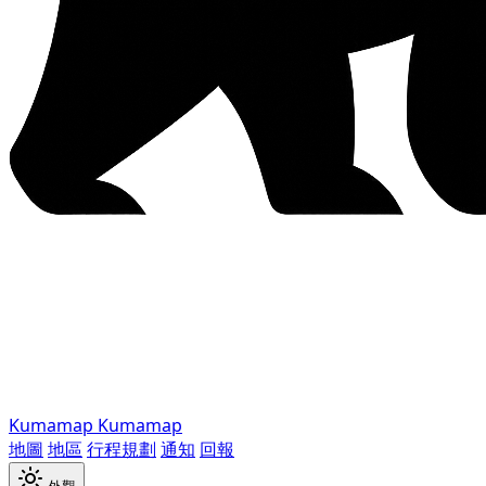
Kumamap
Kumamap
地圖
地區
行程規劃
通知
回報