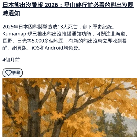
日本熊出沒警報 2026：登山健行前必看的熊出沒即
時通知
2025年日本因熊襲擊造成13人死亡，創下歷史紀錄。
Kumamap 現已推出熊出沒推播通知功能，可關注北海道、
長野、日光等5,000多個地區，有新的熊出沒時立即收到提
醒。網頁版、iOS和Android均免費。
4個月前
收藏