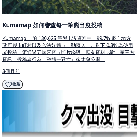
Kumamap 如何審查每一筆熊出沒投稿
Kumamap 上的 130,625 筆熊出沒資料中，99.7% 來自地方
政府與市町村以及合法媒體（自動匯入）。剩下 0.3% 為使用
者投稿，須通過五層審查（照片鑑識、既有資料比對、第三方
資訊、投稿者行為、整體一致性）後才會公開。
3個月前
收藏