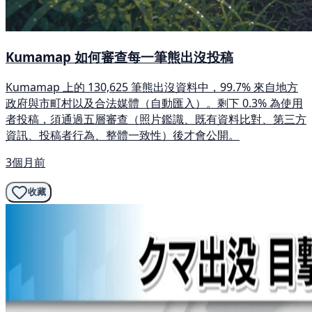
Kumamap 如何審查每一筆熊出沒投稿
Kumamap 上的 130,625 筆熊出沒資料中，99.7% 來自地方
政府與市町村以及合法媒體（自動匯入）。剩下 0.3% 為使用
者投稿，須通過五層審查（照片鑑識、既有資料比對、第三方
資訊、投稿者行為、整體一致性）後才會公開。
3個月前
收藏