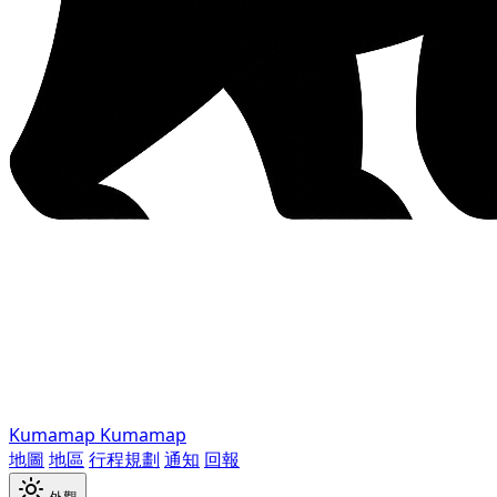
Kumamap
Kumamap
地圖
地區
行程規劃
通知
回報