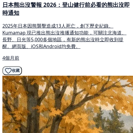
日本熊出沒警報 2026：登山健行前必看的熊出沒即
時通知
2025年日本因熊襲擊造成13人死亡，創下歷史紀錄。
Kumamap 現已推出熊出沒推播通知功能，可關注北海道、
長野、日光等5,000多個地區，有新的熊出沒時立即收到提
醒。網頁版、iOS和Android均免費。
4個月前
收藏