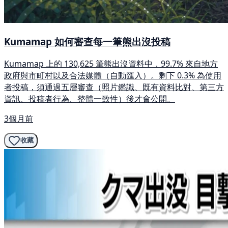
Kumamap 如何審查每一筆熊出沒投稿
Kumamap 上的 130,625 筆熊出沒資料中，99.7% 來自地方
政府與市町村以及合法媒體（自動匯入）。剩下 0.3% 為使用
者投稿，須通過五層審查（照片鑑識、既有資料比對、第三方
資訊、投稿者行為、整體一致性）後才會公開。
3個月前
收藏