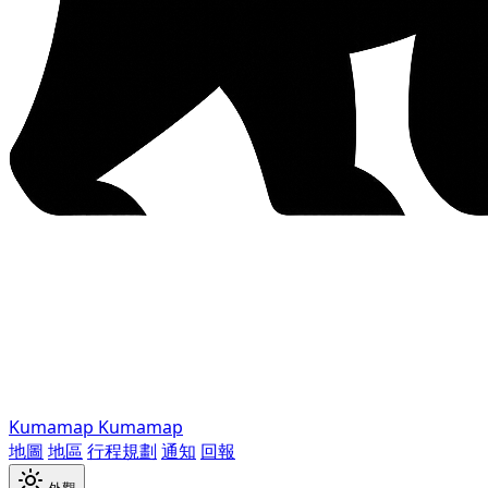
Kumamap
Kumamap
地圖
地區
行程規劃
通知
回報