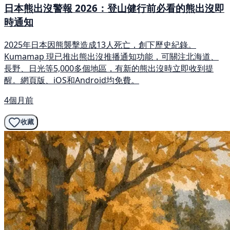
日本熊出沒警報 2026：登山健行前必看的熊出沒即
時通知
2025年日本因熊襲擊造成13人死亡，創下歷史紀錄。
Kumamap 現已推出熊出沒推播通知功能，可關注北海道、
長野、日光等5,000多個地區，有新的熊出沒時立即收到提
醒。網頁版、iOS和Android均免費。
4個月前
收藏