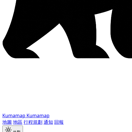
Kumamap
Kumamap
地圖
地區
行程規劃
通知
回報