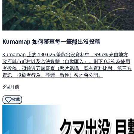
Kumamap 如何審查每一筆熊出沒投稿
Kumamap 上的 130,625 筆熊出沒資料中，99.7% 來自地方
政府與市町村以及合法媒體（自動匯入）。剩下 0.3% 為使用
者投稿，須通過五層審查（照片鑑識、既有資料比對、第三方
資訊、投稿者行為、整體一致性）後才會公開。
3個月前
收藏