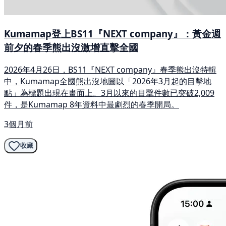
Kumamap登上BS11『NEXT company』：黃金週
前夕的春季熊出沒激增直擊全國
2026年4月26日，BS11『NEXT company』春季熊出沒特輯
中，Kumamap全國熊出沒地圖以「2026年3月起的目擊地
點」為標題出現在畫面上。3月以來的目擊件數已突破2,009
件，是Kumamap 8年資料中最劇烈的春季開局。
3個月前
收藏