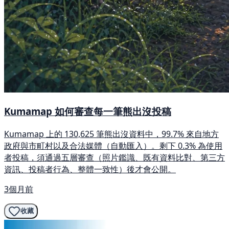
Kumamap 如何審查每一筆熊出沒投稿
Kumamap 上的 130,625 筆熊出沒資料中，99.7% 來自地方
政府與市町村以及合法媒體（自動匯入）。剩下 0.3% 為使用
者投稿，須通過五層審查（照片鑑識、既有資料比對、第三方
資訊、投稿者行為、整體一致性）後才會公開。
3個月前
收藏