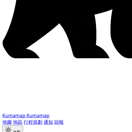
Kumamap
Kumamap
地圖
地區
行程規劃
通知
回報