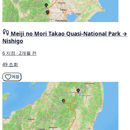
Meiji no Mori Takao Quasi-National Park →
Nishigo
6 지점 · 2개월 전
49 조회
저장