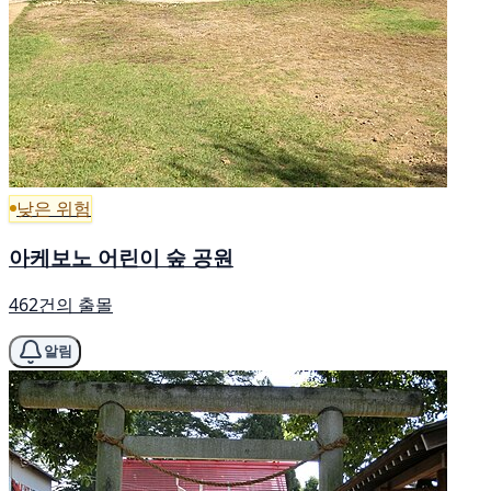
낮은 위험
아케보노 어린이 숲 공원
462건의 출몰
알림