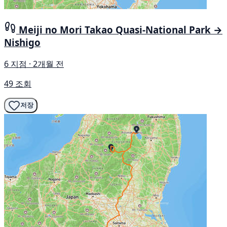
Meiji no Mori Takao Quasi-National Park →
Nishigo
6 지점 · 2개월 전
49 조회
저장