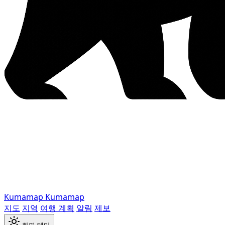
Kumamap
Kumamap
지도
지역
여행 계획
알림
제보