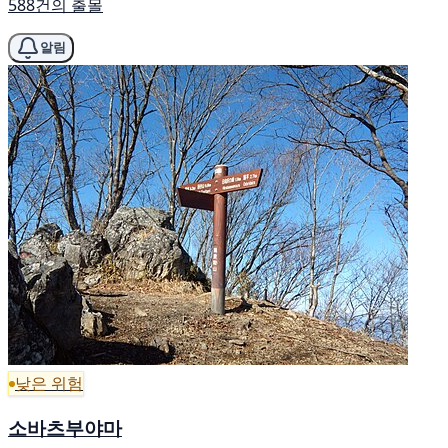
588건의 출몰
알림
낮은 위험
소바츠부야마