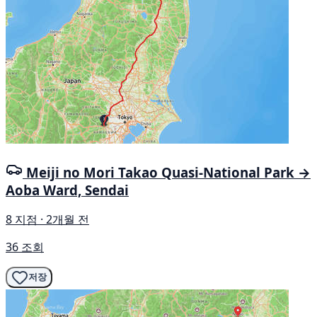
Meiji no Mori Takao Quasi-National Park →
Aoba Ward, Sendai
8 지점 · 2개월 전
36 조회
저장