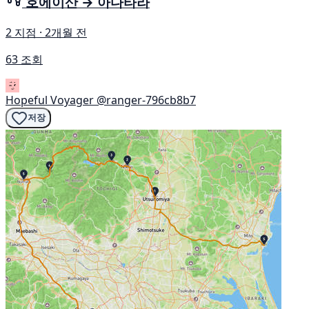
호에이산 → 아다타라
2 지점 · 2개월 전
63 조회
Hopeful Voyager
@ranger-796cb8b7
저장