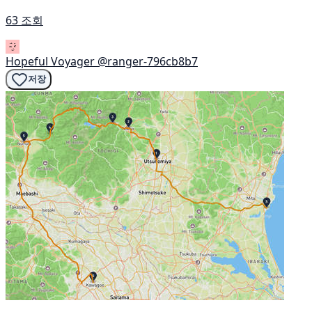
63 조회
Hopeful Voyager
@ranger-796cb8b7
저장