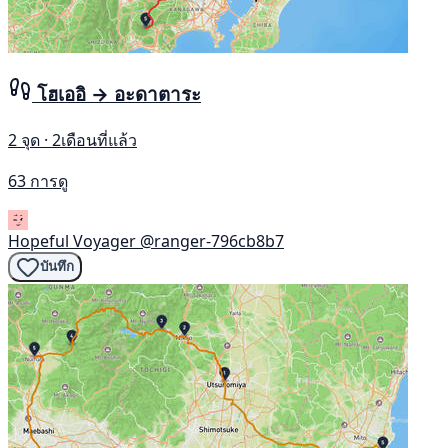
โฮเออิ → อะดาตาระ
2 จุด · 2เดือนที่แล้ว
63 การดู
Hopeful Voyager
@ranger-796cb8b7
บันทึก