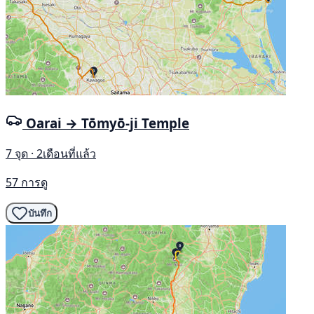
Oarai → Tōmyō-ji Temple
7 จุด · 2เดือนที่แล้ว
57 การดู
บันทึก