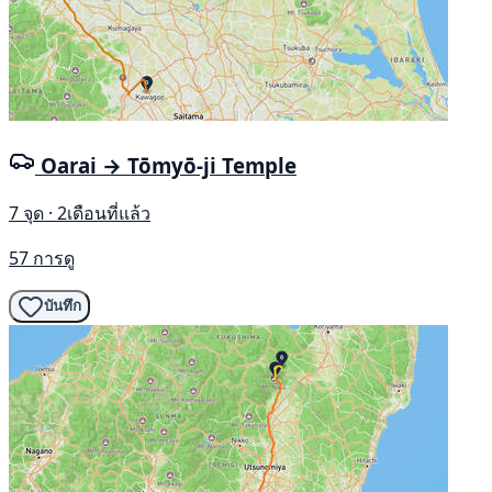
Oarai → Tōmyō-ji Temple
7 จุด · 2เดือนที่แล้ว
57 การดู
บันทึก