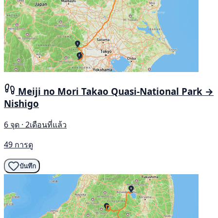
Meiji no Mori Takao Quasi-National Park →
Nishigo
6 จุด · 2เดือนที่แล้ว
49 การดู
บันทึก