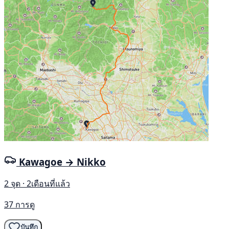
Kawagoe → Nikko
2 จุด · 2เดือนที่แล้ว
37 การดู
บันทึก