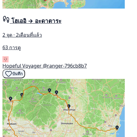
โฮเออิ → อะดาตาระ
2 จุด · 2เดือนที่แล้ว
63 การดู
Hopeful Voyager
@ranger-796cb8b7
บันทึก