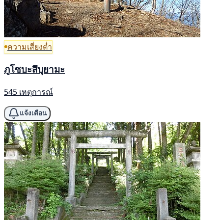
ความเสี่ยงต่ำ
ภูโซบะสึบุยามะ
545 เหตุการณ์
แจ้งเตือน