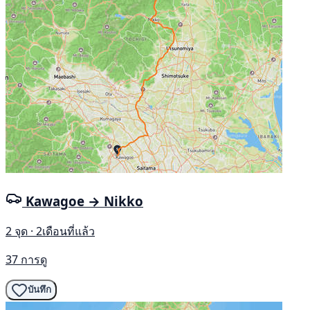
Kawagoe → Nikko
2 จุด · 2เดือนที่แล้ว
37 การดู
บันทึก