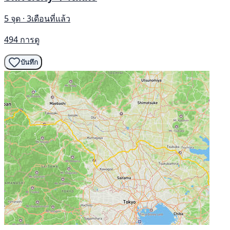
5 จุด · 3เดือนที่แล้ว
494 การดู
บันทึก