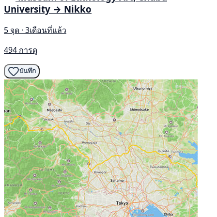
University → Nikko
5 จุด · 3เดือนที่แล้ว
494 การดู
บันทึก