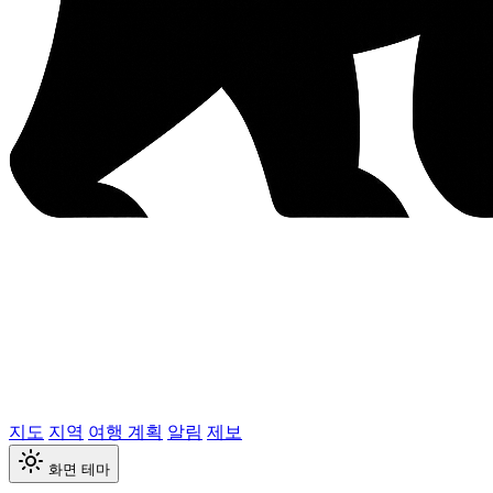
지도
지역
여행 계획
알림
제보
화면 테마