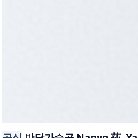
공식
반달가슴곰
Nanyo 荻, Y