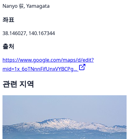
Nanyo 荻, Yamagata
좌표
38.146027, 140.167344
출처
https://www.google.com/maps/d/edit?
mid=1x_6oTNnnFifUnxVYBCPg...
관련 지역