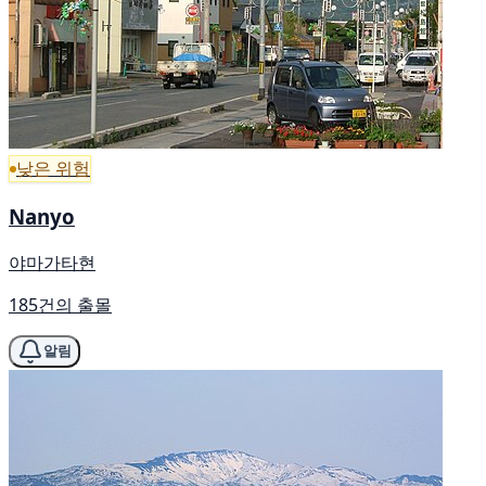
낮은 위험
Nanyo
야마가타현
185건의 출몰
알림