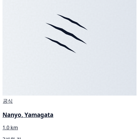
공식
Nanyo, Yamagata
1.0 km