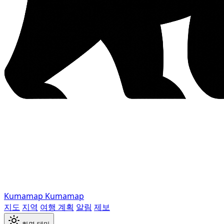
Kumamap
Kumamap
지도
지역
여행 계획
알림
제보