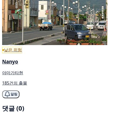
낮은 위험
Nanyo
야마가타현
185건의 출몰
알림
댓글 (0)