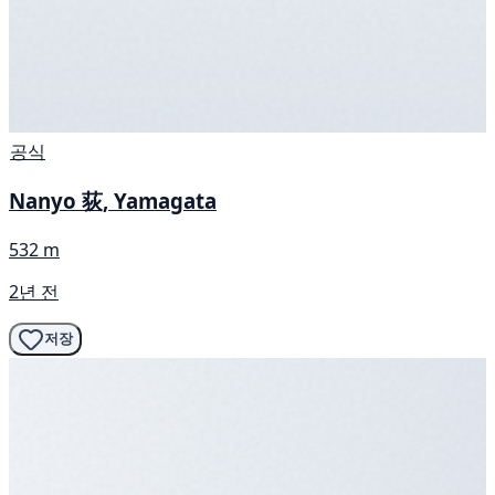
공식
Nanyo 荻, Yamagata
532 m
2년 전
저장