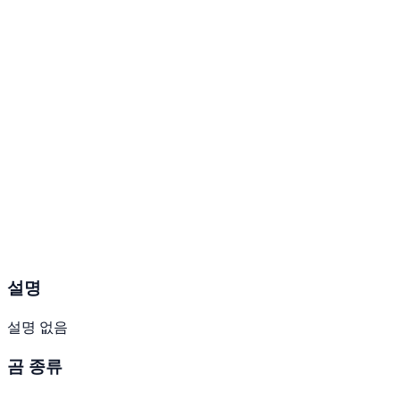
설명
설명 없음
곰 종류