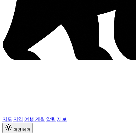
지도
지역
여행 계획
알림
제보
화면 테마