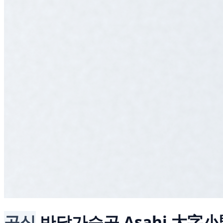
공식
반달가슴곰
Asahi 大字小