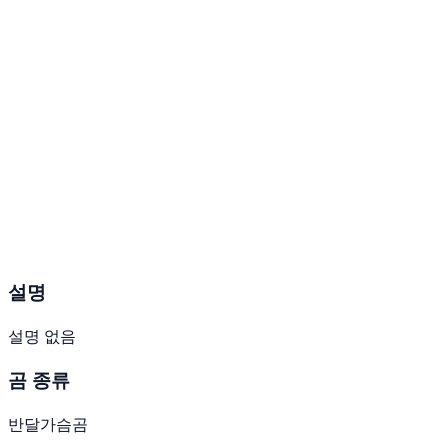
설명
설명 없음
곰 종류
반달가슴곰