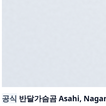
공식
반달가슴곰
Asahi, Naga