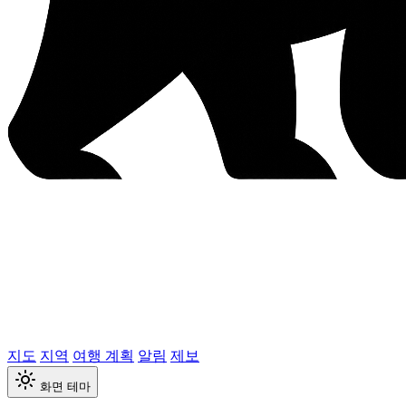
지도
지역
여행 계획
알림
제보
화면 테마