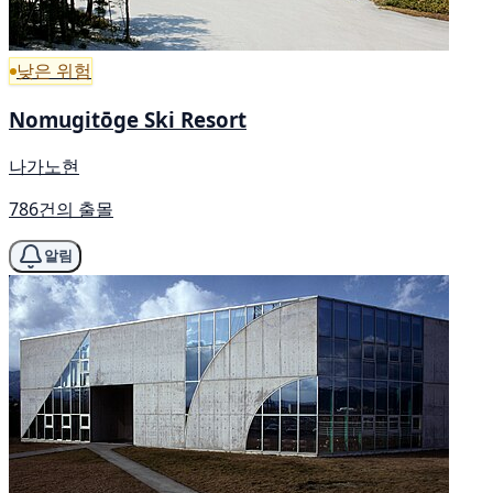
낮은 위험
Nomugitōge Ski Resort
나가노현
786건의 출몰
알림