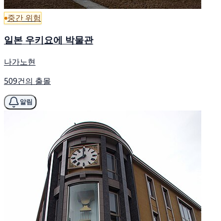
중간 위험
일본 우키요에 박물관
나가노현
509건의 출몰
알림