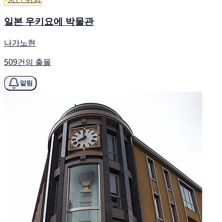
일본 우키요에 박물관
나가노현
509건의 출몰
알림