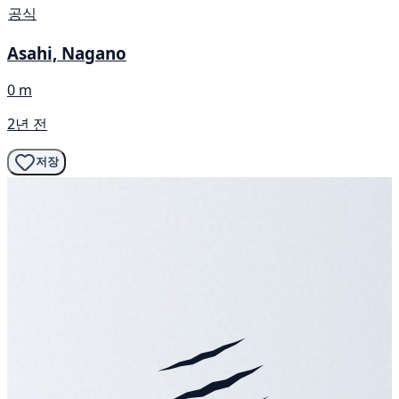
공식
Asahi, Nagano
0 m
2년 전
저장