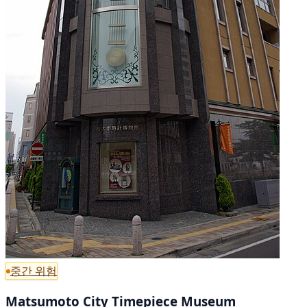
중간 위험
Matsumoto City Timepiece Museum