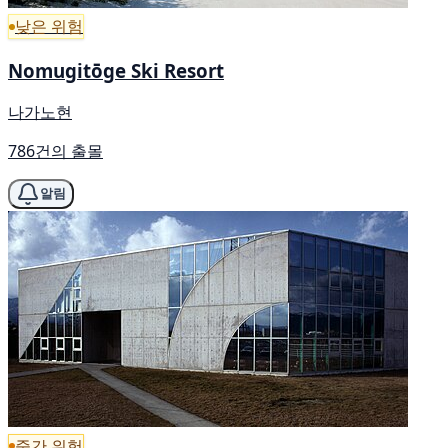
낮은 위험
Nomugitōge Ski Resort
나가노현
786건의 출몰
알림
중간 위험