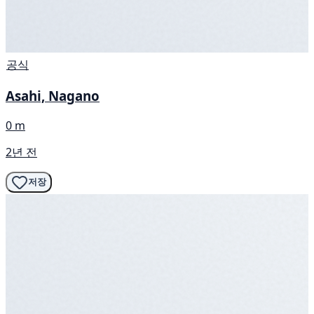
공식
Asahi, Nagano
0 m
2년 전
저장