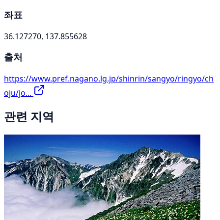
좌표
36.127270, 137.855628
출처
https://www.pref.nagano.lg.jp/shinrin/sangyo/ringyo/ch
oju/jo...
관련 지역