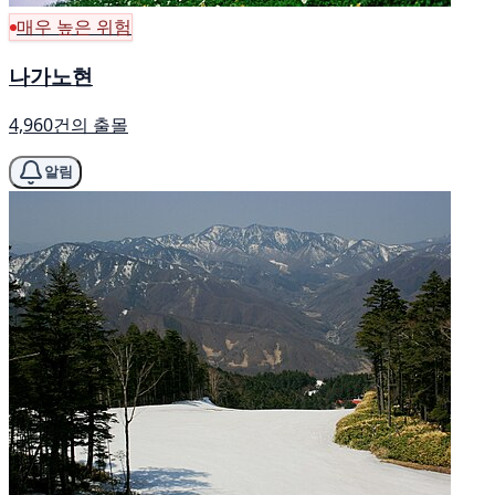
매우 높은 위험
나가노현
4,960건의 출몰
알림