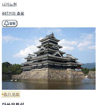
나가노현
447건의 출몰
알림
중간 위험
마쓰모토성