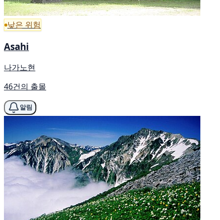
낮은 위험
Asahi
나가노현
46건의 출몰
알림