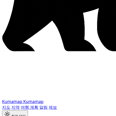
Kumamap
Kumamap
지도
지역
여행 계획
알림
제보