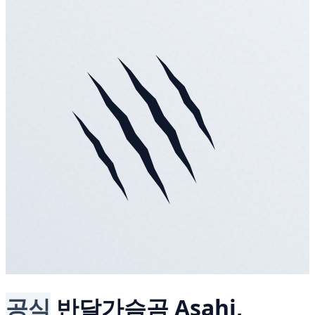
공식
반달가슴곰
Asahi,