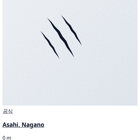
공식
Asahi, Nagano
0 m