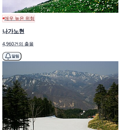
매우 높은 위험
나가노현
4,960건의 출몰
알림