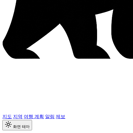
지도
지역
여행 계획
알림
제보
화면 테마