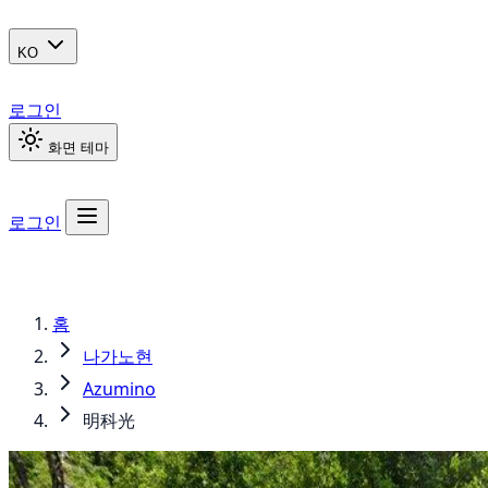
KO
로그인
화면 테마
로그인
홈
나가노현
Azumino
明科光