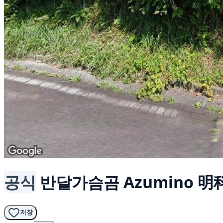
공식
반달가슴곰
Azumino 明
저장