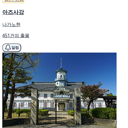
아즈사강
나가노현
451건의 출몰
알림