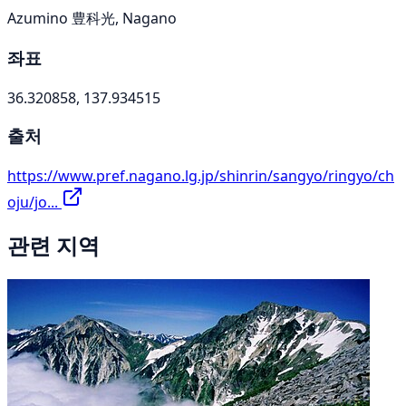
Azumino 豊科光, Nagano
좌표
36.320858, 137.934515
출처
https://www.pref.nagano.lg.jp/shinrin/sangyo/ringyo/ch
oju/jo...
관련 지역