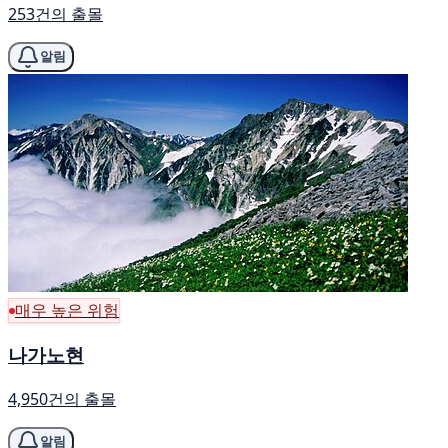
253건의 출몰
알림
매우 높은 위험
나가노현
4,950건의 출몰
알림