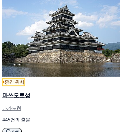
중간 위험
마쓰모토성
나가노현
445건의 출몰