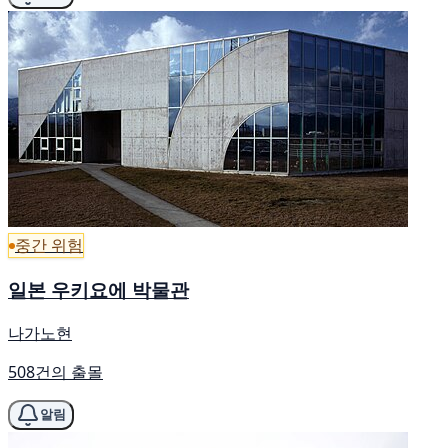
중간 위험
일본 우키요에 박물관
나가노현
508건의 출몰
알림