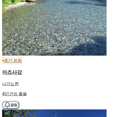
중간 위험
아즈사강
나가노현
451건의 출몰
알림