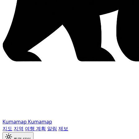
Kumamap
Kumamap
지도
지역
여행 계획
알림
제보