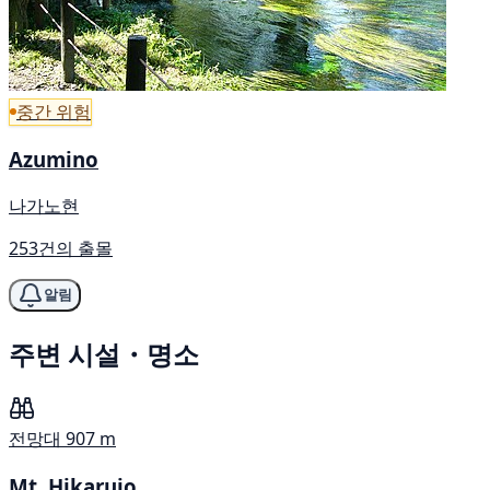
중간 위험
Azumino
나가노현
253건의 출몰
알림
주변 시설・명소
전망대
907 m
Mt. Hikarujo