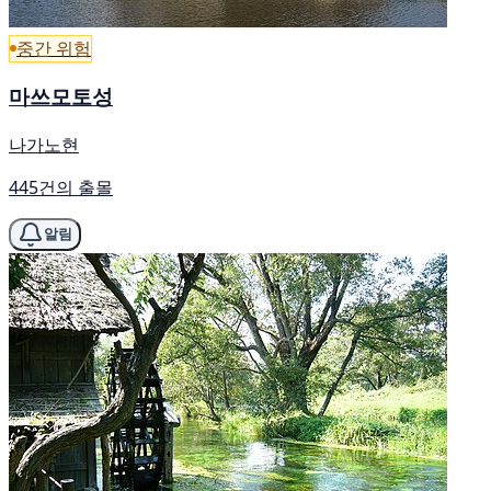
중간 위험
마쓰모토성
나가노현
445건의 출몰
알림