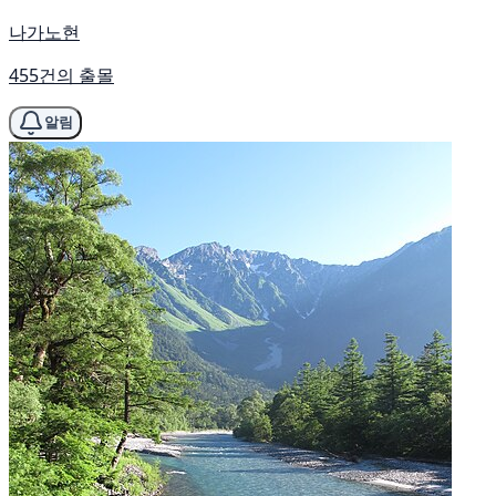
나가노현
455건의 출몰
알림