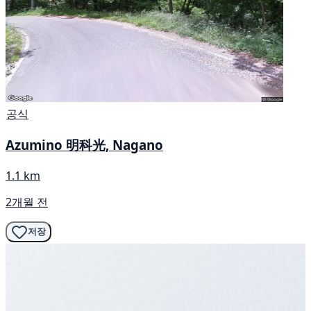
공식
Azumino 明科光, Nagano
1.1 km
2개월 전
저장