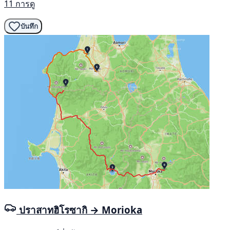
11 การดู
บันทึก
ปราสาทฮิโรซากิ → Morioka