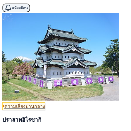
แจ้งเตือน
ความเสี่ยงปานกลาง
ปราสาทฮิโรซากิ