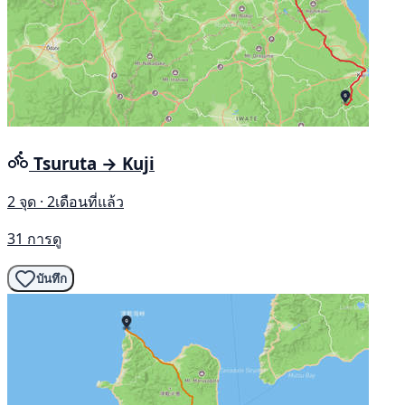
Tsuruta → Kuji
2 จุด · 2เดือนที่แล้ว
31 การดู
บันทึก