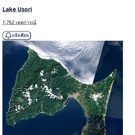
Lake Usori
1,762 เหตุการณ์
แจ้งเตือน