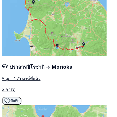
ปราสาทฮิโรซากิ → Morioka
5 จุด · 1 สัปดาห์ที่แล้ว
2 การดู
บันทึก