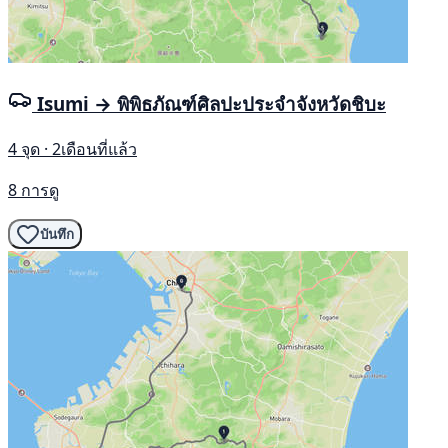
Isumi → พิพิธภัณฑ์ศิลปะประจำจังหวัดชิบะ
4 จุด · 2เดือนที่แล้ว
8 การดู
บันทึก