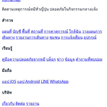
ติดตามเหตุการณ์หมีทั่วญี่ปุ่น ปลอดภัยในกิจกรรมกลางแจ้ง
สำรวจ
แผนที่
บัญชี
พื้นที่
สถานที่
การคาดการณ์
ใกล้ฉัน
วางแผนการ
เดินทาง
รายงานการเดินทาง
ชุมชน
การแจ้งเตือน
อุปกรณ์
เรียนรู้
คู่มือความปลอดภัยจากหมี
บล็อก
ข่าว
ข้อมูล
คำถามที่พบบ่อย
มือถือ
แอป iOS
แอป Android
LINE
WhatsApp
บริษัท
เกี่ยวกับ
ติดต่อ
รายงาน