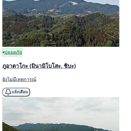
ปลอดภัย
ภูอาตาโกะ (มินามิโบโสะ, ชิบะ)
ยังไม่มีเหตุการณ์
แจ้งเตือน