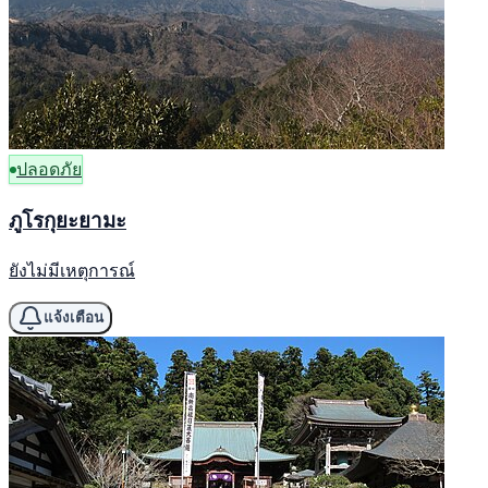
ปลอดภัย
ภูโรกุยะยามะ
ยังไม่มีเหตุการณ์
แจ้งเตือน