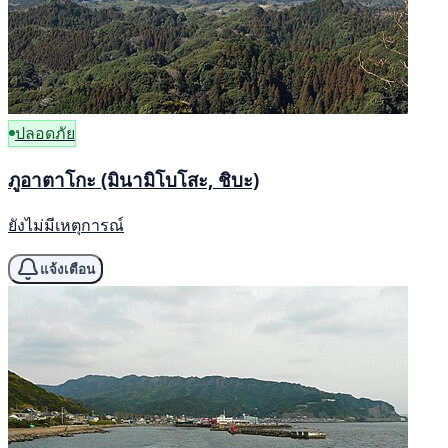
ปลอดภัย
ภูอาตาโกะ (มินามิโบโสะ, ชิบะ)
ยังไม่มีเหตุการณ์
แจ้งเตือน