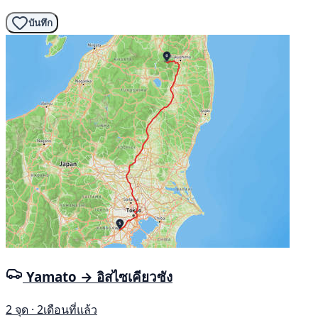
บันทึก
Yamato → อิสไซเคียวซัง
2 จุด · 2เดือนที่แล้ว