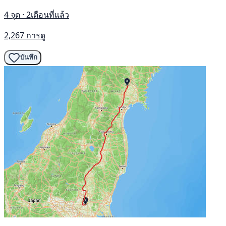
4 จุด · 2เดือนที่แล้ว
2,267 การดู
บันทึก