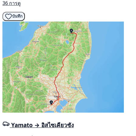
36 การดู
บันทึก
Yamato → อิสไซเคียวซัง