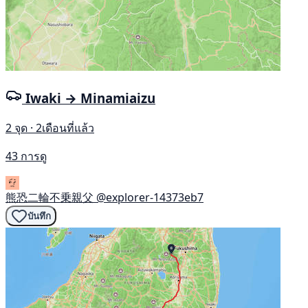
Iwaki → Minamiaizu
2 จุด · 2เดือนที่แล้ว
43 การดู
熊恐二輪不乗親父
@explorer-14373eb7
บันทึก