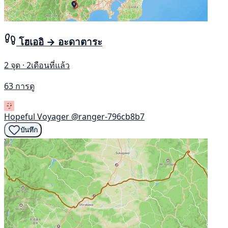
โฮเออิ → อะดาตาระ
2 จุด · 2เดือนที่แล้ว
63 การดู
Hopeful Voyager
@ranger-796cb8b7
บันทึก