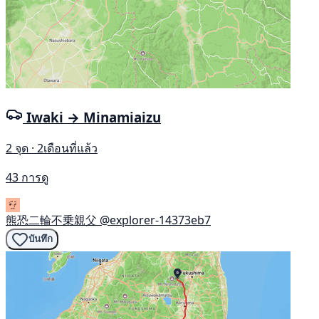
Iwaki → Minamiaizu
2 จุด · 2เดือนที่แล้ว
43 การดู
熊恐二輪不乗親父
@explorer-14373eb7
บันทึก