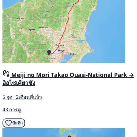
Meiji no Mori Takao Quasi-National Park →
อิสไซเคียวซัง
5 จุด · 2เดือนที่แล้ว
43 การดู
บันทึก