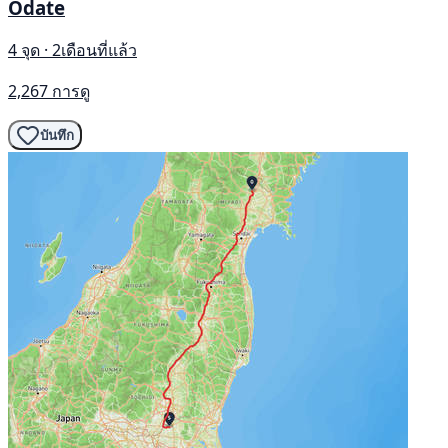
Odate
4 จุด · 2เดือนที่แล้ว
2,267 การดู
บันทึก