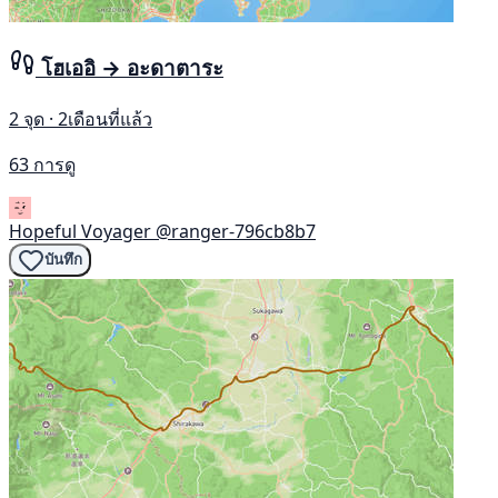
โฮเออิ → อะดาตาระ
2 จุด · 2เดือนที่แล้ว
63 การดู
Hopeful Voyager
@ranger-796cb8b7
บันทึก