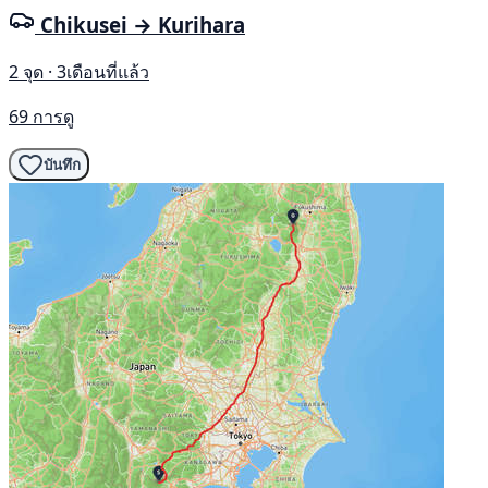
Chikusei → Kurihara
2 จุด · 3เดือนที่แล้ว
69 การดู
บันทึก