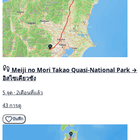
Meiji no Mori Takao Quasi-National Park →
อิสไซเคียวซัง
5 จุด · 2เดือนที่แล้ว
43 การดู
บันทึก