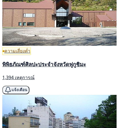
ความเสี่ยงต่ำ
พิพิธภัณฑ์ศิลปะประจำจังหวัดฟูกูชิมะ
1,394 เหตุการณ์
แจ้งเตือน