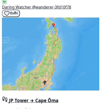
Daring Watcher
@wanderer-3fd10f78
บันทึก
JP Tower → Cape Ōma