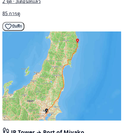
2 จุด · 3เดือนที่แล้ว
85 การดู
บันทึก
JP Tower → Port of Miyako