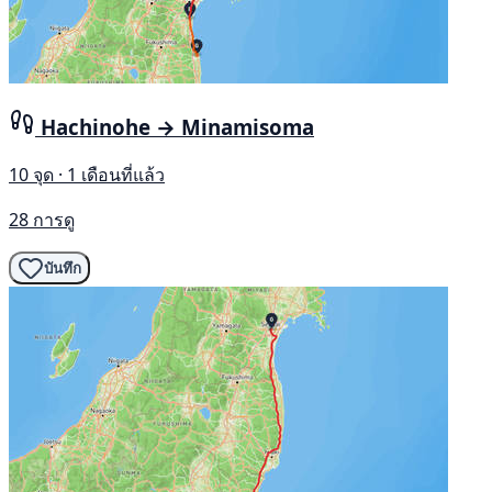
Hachinohe → Minamisoma
10 จุด · 1 เดือนที่แล้ว
28 การดู
บันทึก