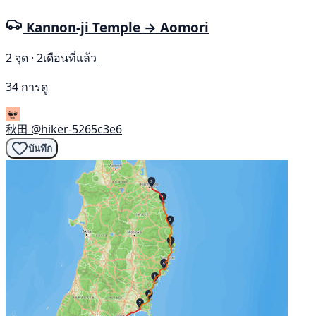
Kannon-ji Temple → Aomori
2 จุด · 2เดือนที่แล้ว
34 การดู
秋田
@hiker-5265c3e6
บันทึก