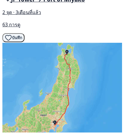
2 จุด · 3เดือนที่แล้ว
63 การดู
บันทึก