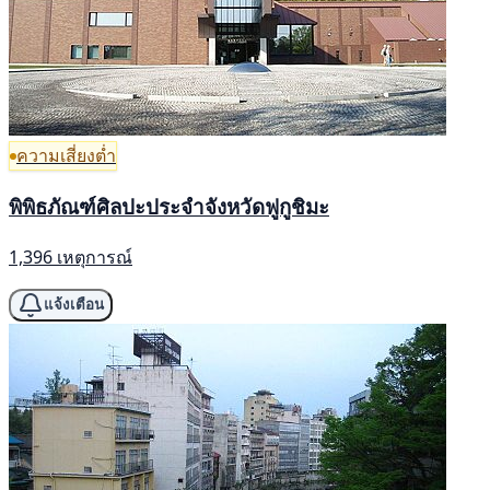
ความเสี่ยงต่ำ
พิพิธภัณฑ์ศิลปะประจำจังหวัดฟูกูชิมะ
1,396 เหตุการณ์
แจ้งเตือน