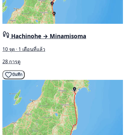
Hachinohe → Minamisoma
10 จุด · 1 เดือนที่แล้ว
28 การดู
บันทึก