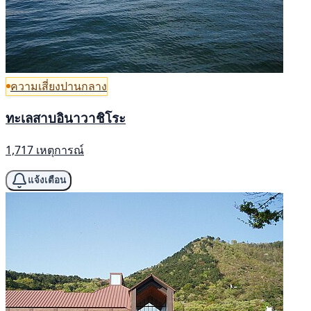
ความเสี่ยงปานกลาง
ทะเลสาบอินาวาชิโระ
1,717 เหตุการณ์
แจ้งเตือน