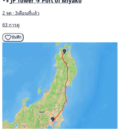
JP Tower → Port of Miyako
2 จุด · 3เดือนที่แล้ว
63 การดู
บันทึก