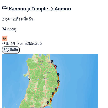
Kannon-ji Temple → Aomori
2 จุด · 2เดือนที่แล้ว
34 การดู
秋田
@hiker-5265c3e6
บันทึก