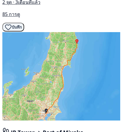
2 จุด · 3เดือนที่แล้ว
85 การดู
บันทึก