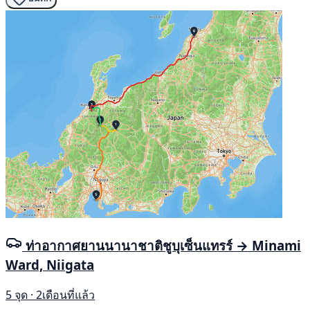
ท่าอากาศยานนานาชาติชูบุเซ็นแทรร์ → Minami
Ward, Niigata
5 จุด · 2เดือนที่แล้ว