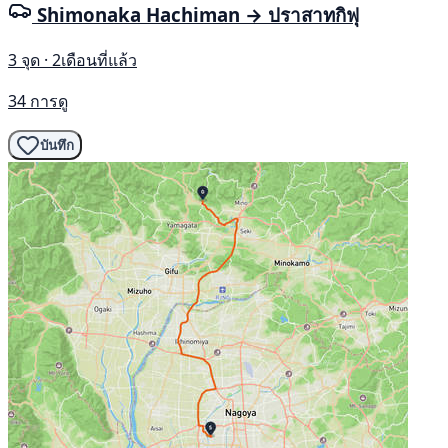
Shimonaka Hachiman → ปราสาทกิฟุ
3 จุด · 2เดือนที่แล้ว
34 การดู
บันทึก