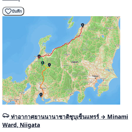
บันทึก
ท่าอากาศยานนานาชาติชูบุเซ็นแทรร์ → Minami
Ward, Niigata