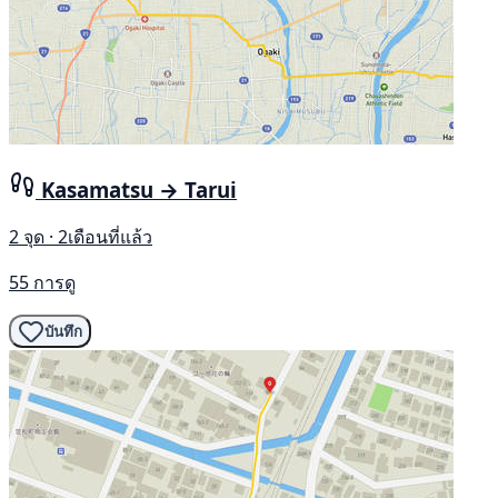
Kasamatsu → Tarui
2 จุด · 2เดือนที่แล้ว
55 การดู
บันทึก