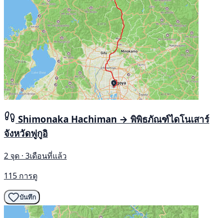
Shimonaka Hachiman → พิพิธภัณฑ์ไดโนเสาร์
จังหวัดฟูกูอิ
2 จุด · 3เดือนที่แล้ว
115 การดู
บันทึก