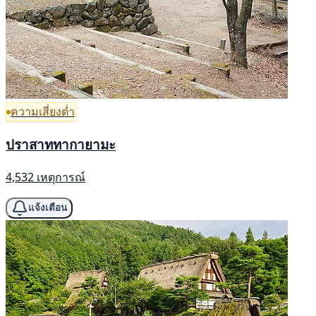
ความเสี่ยงต่ำ
ปราสาททากายามะ
4,532 เหตุการณ์
แจ้งเตือน