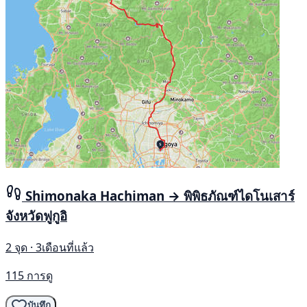
Shimonaka Hachiman → พิพิธภัณฑ์ไดโนเสาร์
จังหวัดฟูกูอิ
2 จุด · 3เดือนที่แล้ว
115 การดู
บันทึก