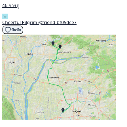
46 การดู
Cheerful Pilgrim
@friend-bf05dce7
บันทึก