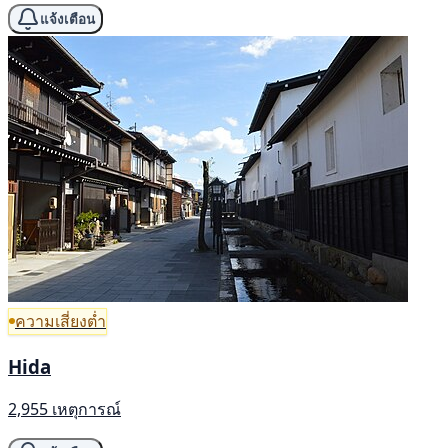
แจ้งเตือน
ความเสี่ยงต่ำ
Hida
2,955 เหตุการณ์