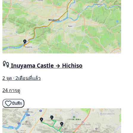
Inuyama Castle → Hichiso
2 จุด · 2เดือนที่แล้ว
24 การดู
บันทึก