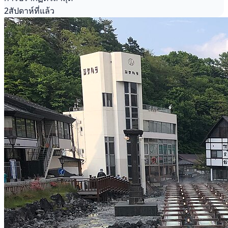
2สัปดาห์ที่แล้ว