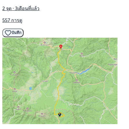
2 จุด · 3เดือนที่แล้ว
557 การดู
บันทึก