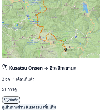
Kusatsu Onsen → อิวะสึกะยามะ
2 จุด · 1 เดือนที่แล้ว
51 การดู
บันทึก
ดูเส้นทางผ่าน Kusatsu เพิ่มเติม