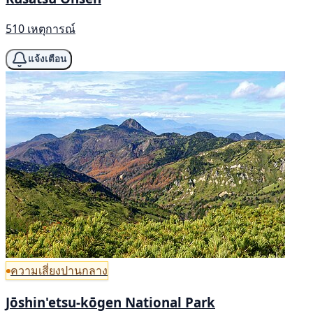
510 เหตุการณ์
แจ้งเตือน
ความเสี่ยงปานกลาง
Jōshin'etsu-kōgen National Park