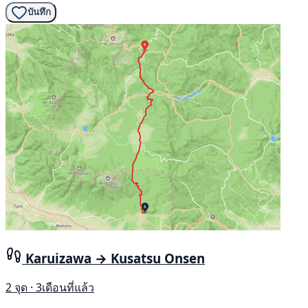
บันทึก
Karuizawa → Kusatsu Onsen
2 จุด · 3เดือนที่แล้ว