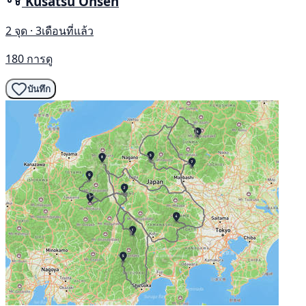
Kusatsu Onsen
2 จุด · 3เดือนที่แล้ว
180 การดู
บันทึก