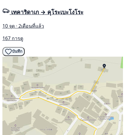
เทคาริดาเก → คุโระเบะโงโระ
10 จุด · 2เดือนที่แล้ว
167 การดู
บันทึก