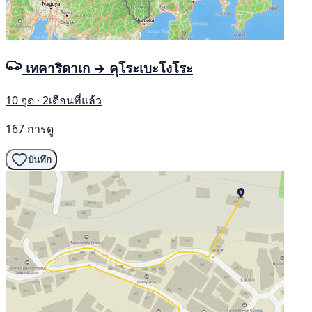
เทคาริดาเก → คุโระเบะโงโระ
10 จุด · 2เดือนที่แล้ว
167 การดู
บันทึก