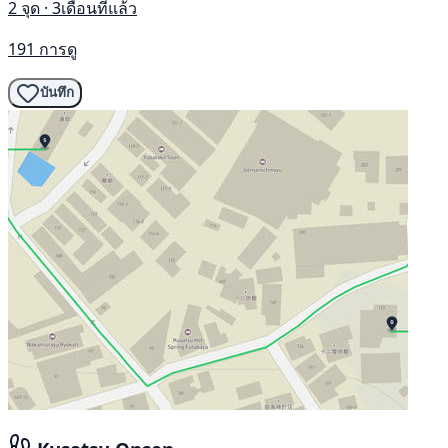
2 จุด · 3เดือนที่แล้ว
191 การดู
บันทึก