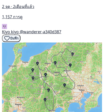
2 จุด · 2เดือนที่แล้ว
1,157 การดู
Kiyo kiyo
@wanderer-a340d387
บันทึก