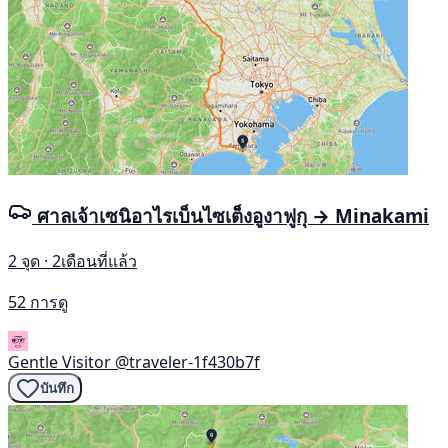
ศาลเจ้าเซนิอาไรเบ็นไซเต็งอูงาฟูกุ → Minakami
2 จุด · 2เดือนที่แล้ว
52 การดู
Gentle Visitor
@traveler-1f430b7f
บันทึก