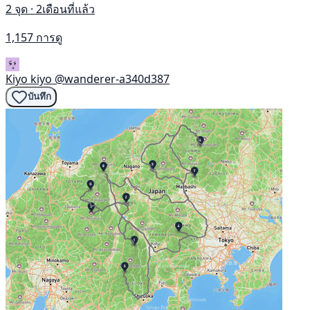
2 จุด · 2เดือนที่แล้ว
1,157 การดู
Kiyo kiyo
@wanderer-a340d387
บันทึก