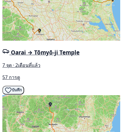
Oarai → Tōmyō-ji Temple
7 จุด · 2เดือนที่แล้ว
57 การดู
บันทึก