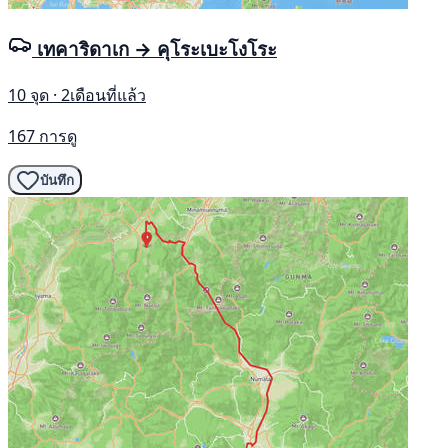
เทคาริดาเก → คุโระเบะโงโระ
10 จุด · 2เดือนที่แล้ว
167 การดู
บันทึก