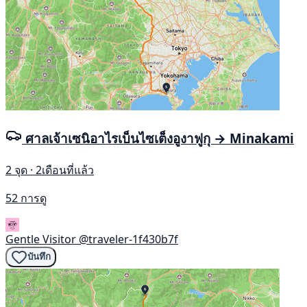
ศาลเจ้าเซนิอาไรเบ็นไซเต็งอูงาฟูกุ → Minakami
2 จุด · 2เดือนที่แล้ว
52 การดู
Gentle Visitor
@traveler-1f430b7f
บันทึก