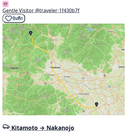
Gentle Visitor
@traveler-1f430b7f
บันทึก
Kitamoto → Nakanojo