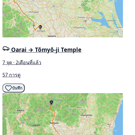
Oarai → Tōmyō-ji Temple
7 จุด · 2เดือนที่แล้ว
57 การดู
บันทึก