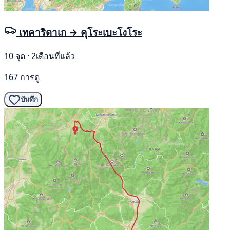
เทคาริดาเก → คุโระเบะโงโระ
10 จุด · 2เดือนที่แล้ว
167 การดู
บันทึก