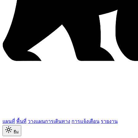
แผนที่
พื้นที่
วางแผนการเดินทาง
การแจ้งเตือน
รายงาน
ธีม