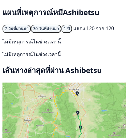
แผนที่เหตุการณ์หมีAshibetsu
แสดง 120 จาก 120
7 วันที่ผ่านมา
30 วันที่ผ่านมา
1 ปี
ไม่มีเหตุการณ์ในช่วงเวลานี้
ไม่มีเหตุการณ์ในช่วงเวลานี้
เส้นทางล่าสุดที่ผ่าน Ashibetsu