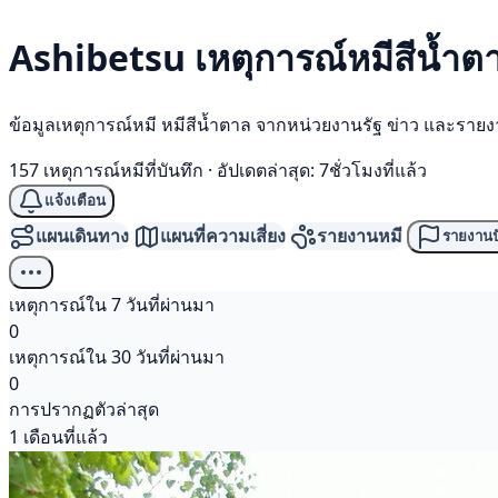
Ashibetsu เหตุการณ์
หมีสีน้ำต
ข้อมูลเหตุการณ์หมี หมีสีน้ำตาล จากหน่วยงานรัฐ ข่าว และราย
157 เหตุการณ์หมีที่บันทึก
·
อัปเดตล่าสุด: 7ชั่วโมงที่แล้ว
แจ้งเตือน
แผนเดินทาง
แผนที่ความเสี่ยง
รายงานหมี
รายงานป
เหตุการณ์ใน 7 วันที่ผ่านมา
0
เหตุการณ์ใน 30 วันที่ผ่านมา
0
การปรากฏตัวล่าสุด
1 เดือนที่แล้ว