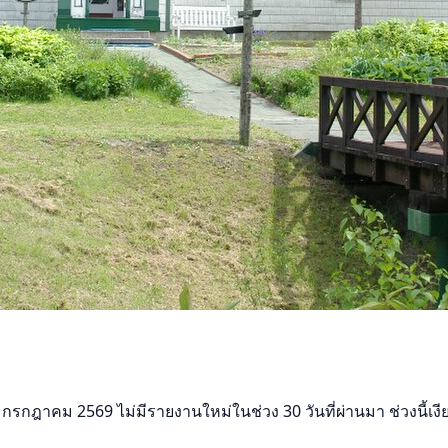
รกฎาคม 2569 ไม่มีรายงานใหม่ในช่วง 30 วันที่ผ่านมา ช่วงนี้เงียบลง