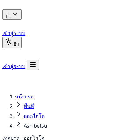
TH
เข้าสู่ระบบ
ธีม
เข้าสู่ระบบ
หน้าแรก
พื้นที่
ฮอกไกโด
Ashibetsu
เทศบาล · ฮอกไกโด