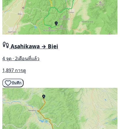
Asahikawa → Biei
4 จุด · 2เดือนที่แล้ว
1,897 การดู
บันทึก