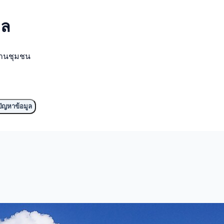
าล
งานชุมชน
ัญหาข้อมูล