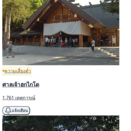
ความเสี่ยงต่ำ
ศาลเจ้าฮกไกโด
1,761 เหตุการณ์
แจ้งเตือน