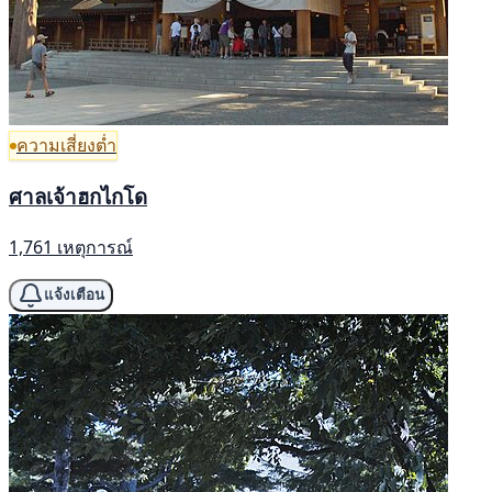
ความเสี่ยงต่ำ
ศาลเจ้าฮกไกโด
1,761 เหตุการณ์
แจ้งเตือน