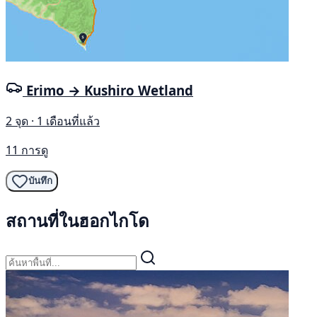
Erimo → Kushiro Wetland
2 จุด · 1 เดือนที่แล้ว
11 การดู
บันทึก
สถานที่ในฮอกไกโด