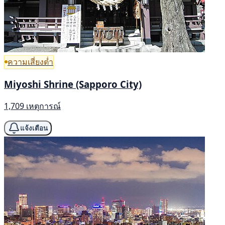
ความเสี่ยงต่ำ
Miyoshi Shrine (Sapporo City)
1,709 เหตุการณ์
แจ้งเตือน