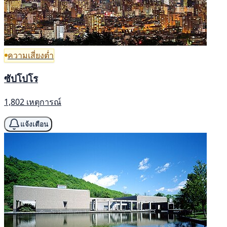
ความเสี่ยงต่ำ
ซัปโปโร
1,802 เหตุการณ์
แจ้งเตือน