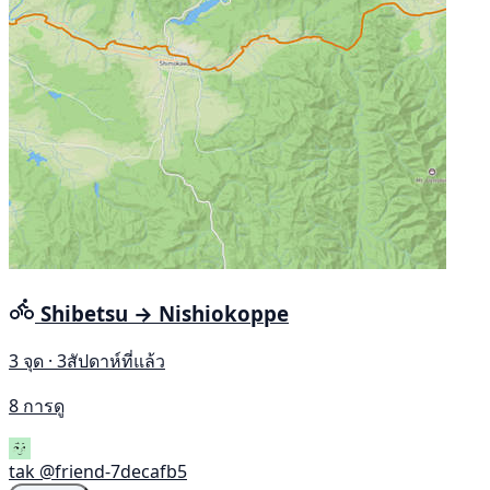
Shibetsu → Nishiokoppe
3 จุด · 3สัปดาห์ที่แล้ว
8 การดู
tak
@friend-7decafb5