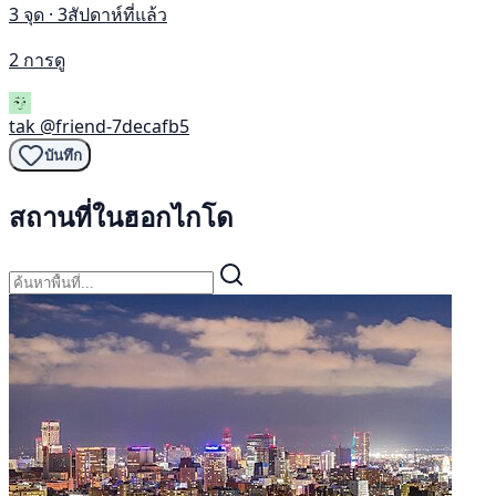
3 จุด · 3สัปดาห์ที่แล้ว
2 การดู
tak
@friend-7decafb5
บันทึก
สถานที่ในฮอกไกโด