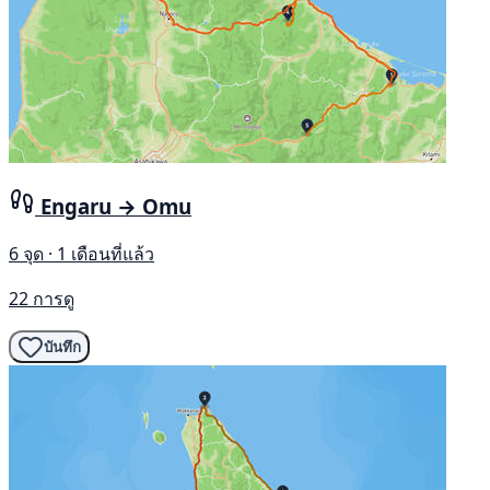
Engaru → Omu
6 จุด · 1 เดือนที่แล้ว
22 การดู
บันทึก