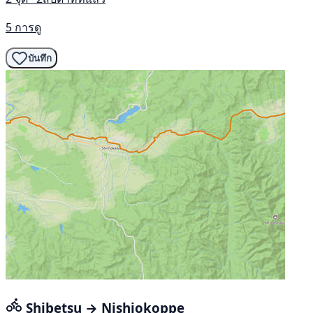
5 การดู
บันทึก
Shibetsu → Nishiokoppe