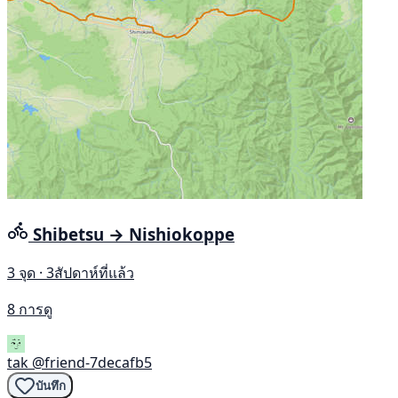
Shibetsu → Nishiokoppe
3 จุด · 3สัปดาห์ที่แล้ว
8 การดู
tak
@friend-7decafb5
บันทึก