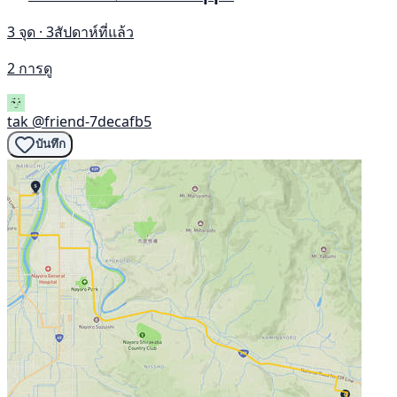
3 จุด · 3สัปดาห์ที่แล้ว
2 การดู
tak
@friend-7decafb5
บันทึก