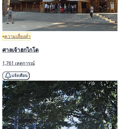
ความเสี่ยงต่ำ
ศาลเจ้าฮกไกโด
1,761 เหตุการณ์
แจ้งเตือน