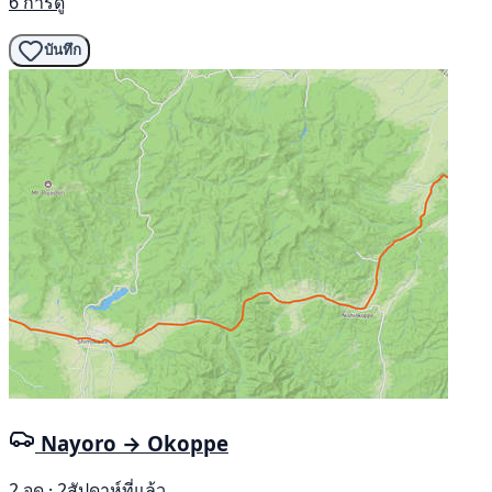
6 การดู
บันทึก
Nayoro → Okoppe
2 จุด · 2สัปดาห์ที่แล้ว