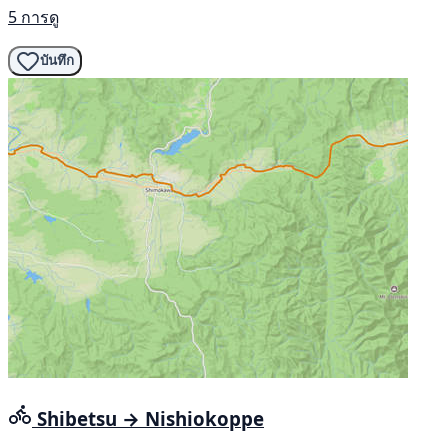
5 การดู
บันทึก
Shibetsu → Nishiokoppe