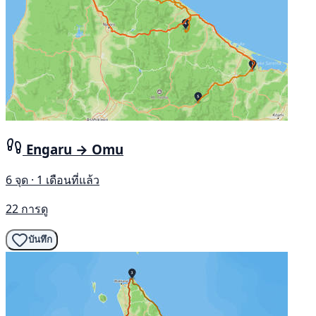
Engaru → Omu
6 จุด · 1 เดือนที่แล้ว
22 การดู
บันทึก