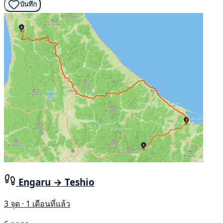
บันทึก
Engaru → Teshio
3 จุด · 1 เดือนที่แล้ว