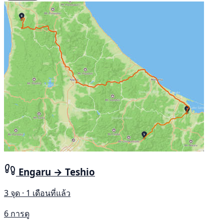
Engaru → Teshio
3 จุด · 1 เดือนที่แล้ว
6 การดู