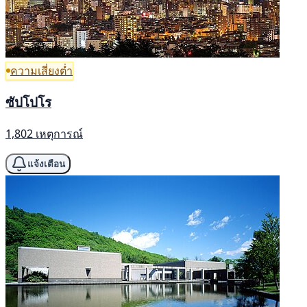
ความเสี่ยงต่ำ
ซัปโปโร
1,802 เหตุการณ์
แจ้งเตือน