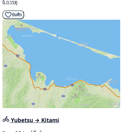
6 การดู
บันทึก
Yubetsu → Kitami