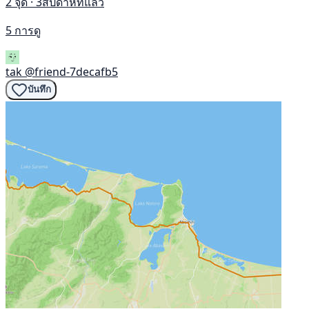
2 จุด · 3สัปดาห์ที่แล้ว
5 การดู
tak
@friend-7decafb5
บันทึก