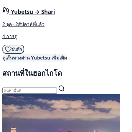
Yubetsu → Shari
2 จุด · 2สัปดาห์ที่แล้ว
4 การดู
บันทึก
ดูเส้นทางผ่าน Yubetsu เพิ่มเติม
สถานที่ในฮอกไกโด