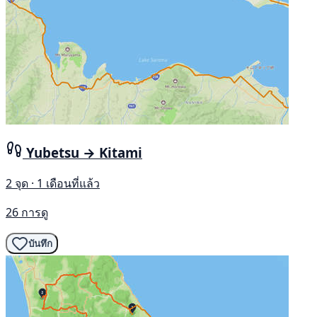
Yubetsu → Kitami
2 จุด · 1 เดือนที่แล้ว
26 การดู
บันทึก