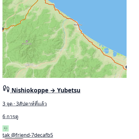
Nishiokoppe → Yubetsu
3 จุด · 3สัปดาห์ที่แล้ว
6 การดู
tak
@friend-7decafb5