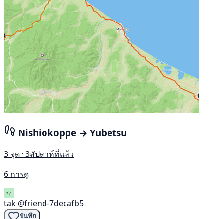
Nishiokoppe → Yubetsu
3 จุด · 3สัปดาห์ที่แล้ว
6 การดู
tak
@friend-7decafb5
บันทึก