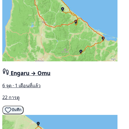
Engaru → Omu
6 จุด · 1 เดือนที่แล้ว
22 การดู
บันทึก