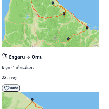
Engaru → Omu
6 จุด · 1 เดือนที่แล้ว
22 การดู
บันทึก