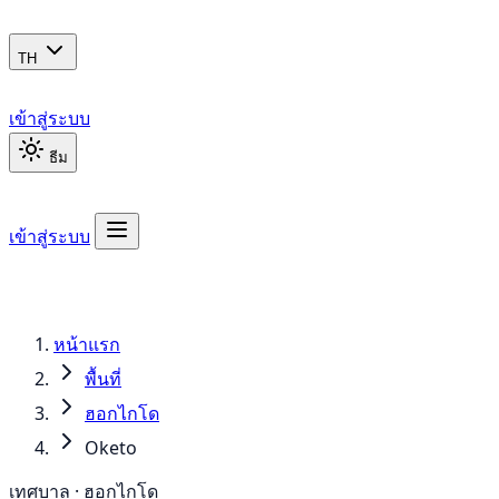
TH
เข้าสู่ระบบ
ธีม
เข้าสู่ระบบ
หน้าแรก
พื้นที่
ฮอกไกโด
Oketo
เทศบาล · ฮอกไกโด