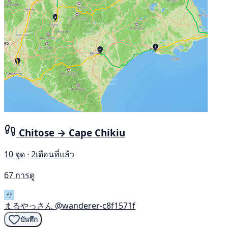
Chitose → Cape Chikiu
10 จุด · 2เดือนที่แล้ว
67 การดู
まるやっさん
@wanderer-c8f1571f
บันทึก