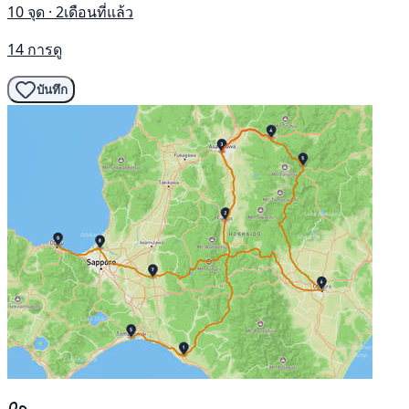
10 จุด · 2เดือนที่แล้ว
14 การดู
บันทึก