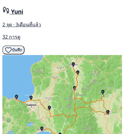
Yuni
2 จุด · 3เดือนที่แล้ว
32 การดู
บันทึก