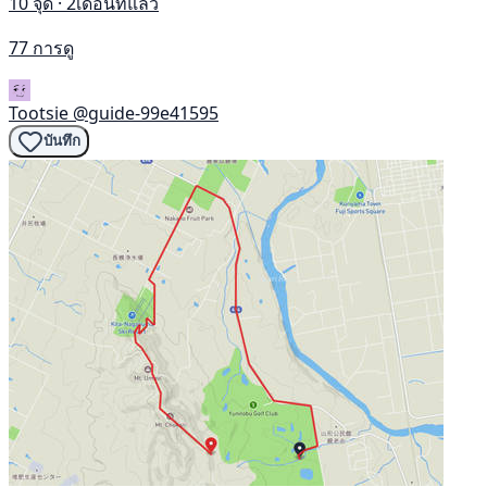
10 จุด · 2เดือนที่แล้ว
77 การดู
Tootsie
@guide-99e41595
บันทึก