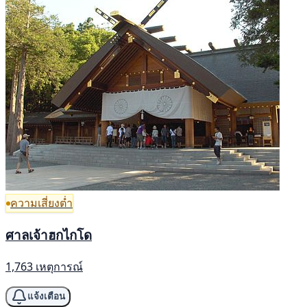
ความเสี่ยงต่ำ
ศาลเจ้าฮกไกโด
1,763 เหตุการณ์
แจ้งเตือน