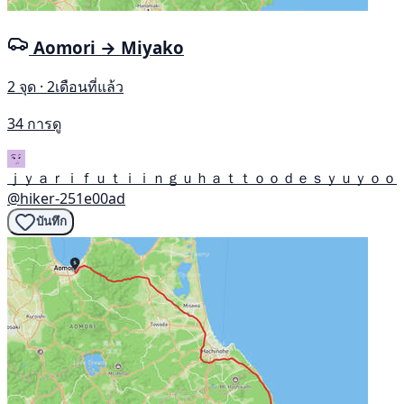
Aomori → Miyako
2 จุด · 2เดือนที่แล้ว
34 การดู
ｊｙａｒｉｆｕｔｉｉｎｇｕｈａｔｔｏｏｄｅｓｙｕｙｏｏ
@hiker-251e00ad
บันทึก