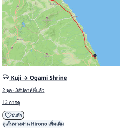
Kuji → Ogami Shrine
2 จุด · 3สัปดาห์ที่แล้ว
13 การดู
บันทึก
ดูเส้นทางผ่าน Hirono เพิ่มเติม