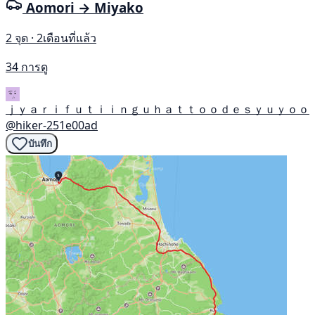
Aomori → Miyako
2 จุด · 2เดือนที่แล้ว
34 การดู
ｊｙａｒｉｆｕｔｉｉｎｇｕｈａｔｔｏｏｄｅｓｙｕｙｏｏ
@hiker-251e00ad
บันทึก