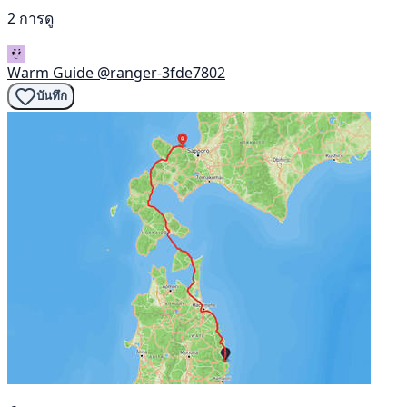
2 การดู
Warm Guide
@ranger-3fde7802
บันทึก