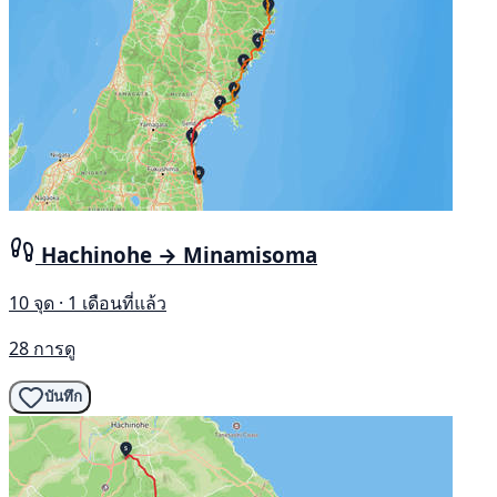
Hachinohe → Minamisoma
10 จุด · 1 เดือนที่แล้ว
28 การดู
บันทึก