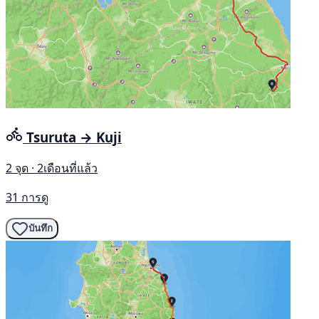
Tsuruta → Kuji
2 จุด · 2เดือนที่แล้ว
31 การดู
บันทึก