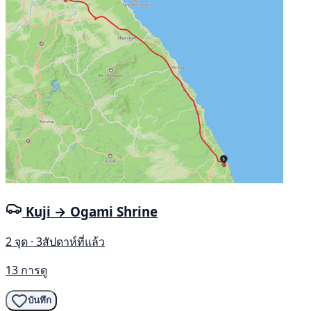
Kuji → Ogami Shrine
2 จุด · 3สัปดาห์ที่แล้ว
13 การดู
บันทึก