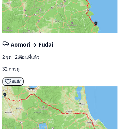
Aomori → Fudai
2 จุด · 2เดือนที่แล้ว
32 การดู
บันทึก