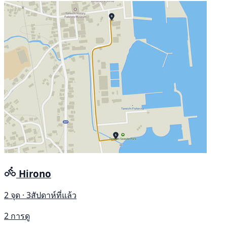
Hirono
2 จุด · 3สัปดาห์ที่แล้ว
2 การดู