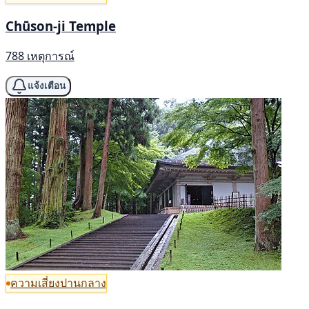
Chūson-ji Temple
788 เหตุการณ์
แจ้งเตือน
ความเสี่ยงปานกลาง