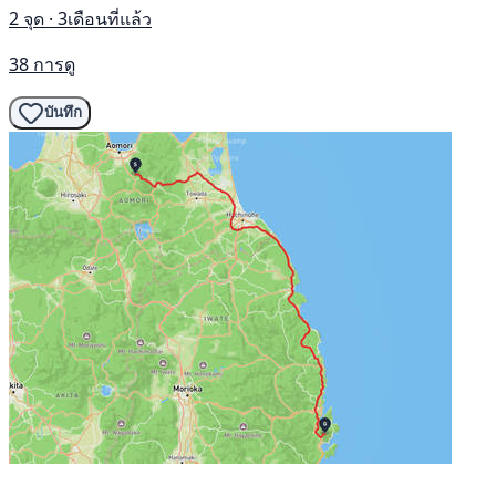
2 จุด · 3เดือนที่แล้ว
38 การดู
บันทึก