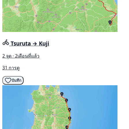
Tsuruta → Kuji
2 จุด · 2เดือนที่แล้ว
31 การดู
บันทึก