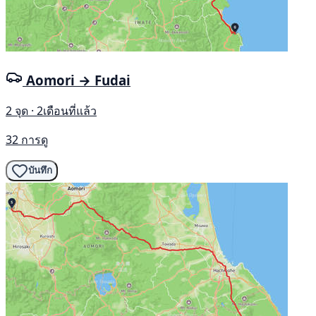
Aomori → Fudai
2 จุด · 2เดือนที่แล้ว
32 การดู
บันทึก