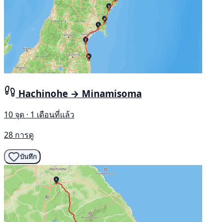
Hachinohe → Minamisoma
10 จุด · 1 เดือนที่แล้ว
28 การดู
บันทึก