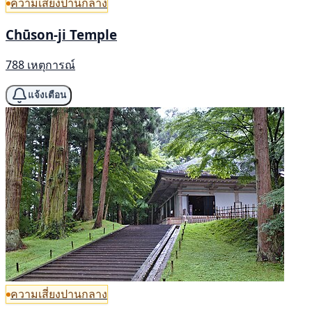
ความเสี่ยงปานกลาง
Chūson-ji Temple
788 เหตุการณ์
แจ้งเตือน
ความเสี่ยงปานกลาง