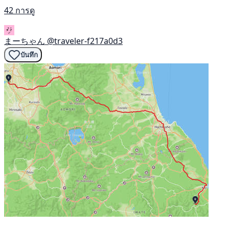
42 การดู
まーちゃん
@traveler-f217a0d3
บันทึก