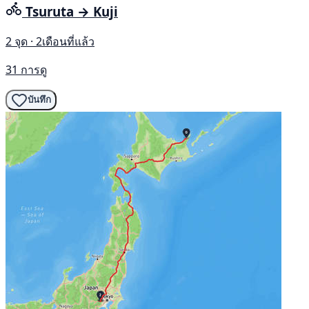
Tsuruta → Kuji
2 จุด · 2เดือนที่แล้ว
31 การดู
บันทึก