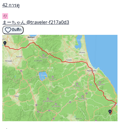
42 การดู
まーちゃん
@traveler-f217a0d3
บันทึก