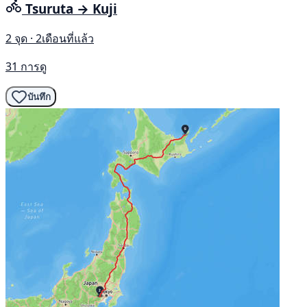
Tsuruta → Kuji
2 จุด · 2เดือนที่แล้ว
31 การดู
บันทึก