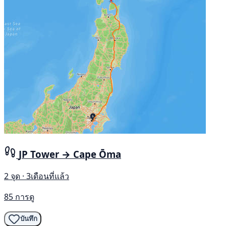
JP Tower → Cape Ōma
2 จุด · 3เดือนที่แล้ว
85 การดู
บันทึก