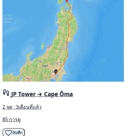
JP Tower → Cape Ōma
2 จุด · 3เดือนที่แล้ว
85 การดู
บันทึก