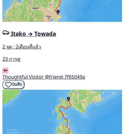
Itako → Towada
2 จุด · 2เดือนที่แล้ว
23 การดู
Thoughtful Visitor
@friend-7f65049a
บันทึก