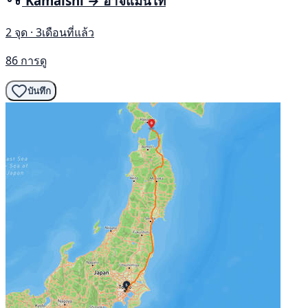
Kamaishi → ฮาจิแมนไท
2 จุด · 3เดือนที่แล้ว
86 การดู
บันทึก