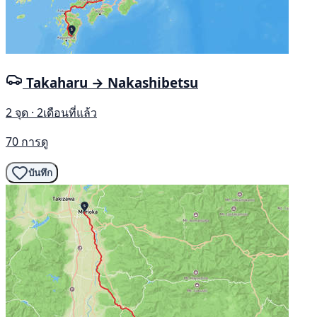
Takaharu → Nakashibetsu
2 จุด · 2เดือนที่แล้ว
70 การดู
บันทึก