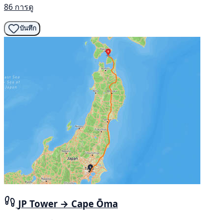
86 การดู
บันทึก
JP Tower → Cape Ōma