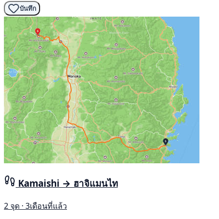
บันทึก
Kamaishi → ฮาจิแมนไท
2 จุด · 3เดือนที่แล้ว