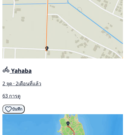
Yahaba
2 จุด · 2เดือนที่แล้ว
63 การดู
บันทึก