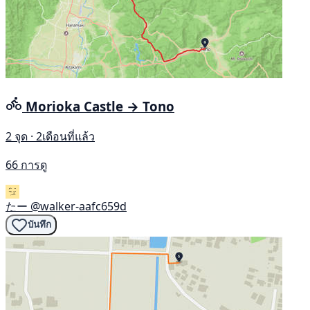
Morioka Castle → Tono
2 จุด · 2เดือนที่แล้ว
66 การดู
たー
@walker-aafc659d
บันทึก