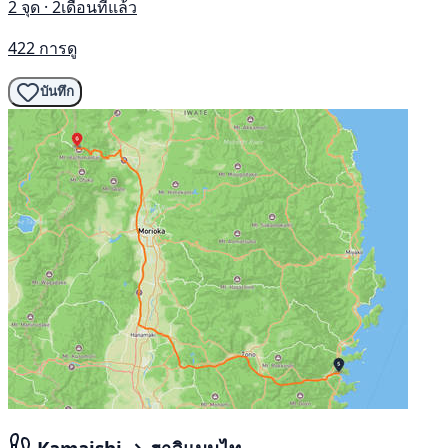
2 จุด · 2เดือนที่แล้ว
422 การดู
บันทึก