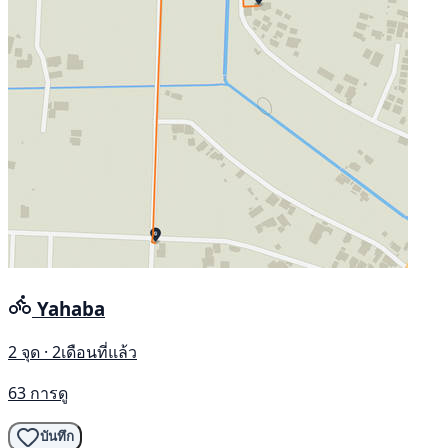
Yahaba
2 จุด · 2เดือนที่แล้ว
63 การดู
บันทึก