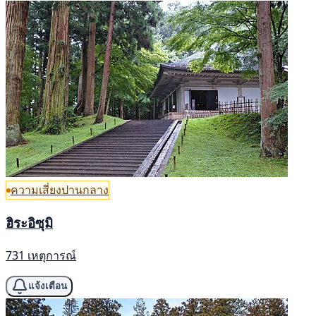
ความเสี่ยงปานกลาง
ฮิระอิซุมิ
731 เหตุการณ์
แจ้งเตือน