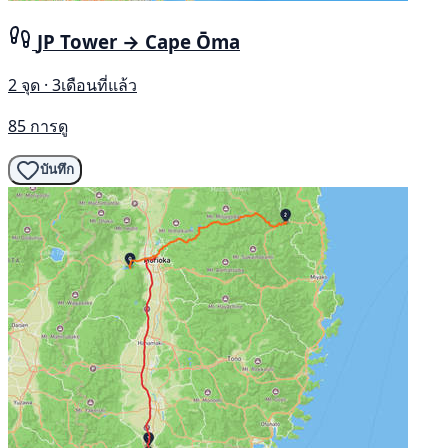
JP Tower → Cape Ōma
2 จุด · 3เดือนที่แล้ว
85 การดู
บันทึก