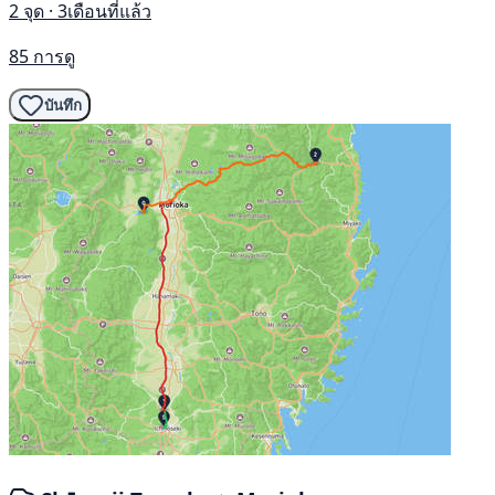
2 จุด · 3เดือนที่แล้ว
85 การดู
บันทึก