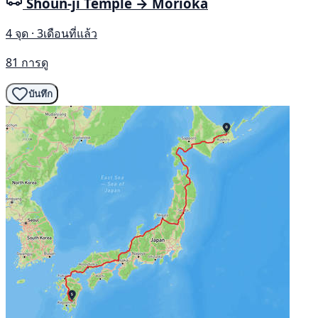
Shōun-ji Temple → Morioka
4 จุด · 3เดือนที่แล้ว
81 การดู
บันทึก