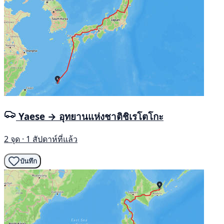
Yaese → อุทยานแห่งชาติชิเรโตโกะ
2 จุด · 1 สัปดาห์ที่แล้ว
บันทึก