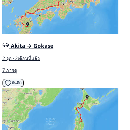
Akita → Gokase
2 จุด · 2เดือนที่แล้ว
7 การดู
บันทึก