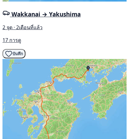
Wakkanai → Yakushima
2 จุด · 2เดือนที่แล้ว
17 การดู
บันทึก