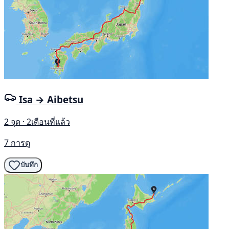
Isa → Aibetsu
2 จุด · 2เดือนที่แล้ว
7 การดู
บันทึก