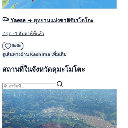
Yaese → อุทยานแห่งชาติชิเรโตโกะ
2 จุด · 1 สัปดาห์ที่แล้ว
บันทึก
ดูเส้นทางผ่าน Kashima เพิ่มเติม
สถานที่ในจังหวัดคุมะโมโตะ