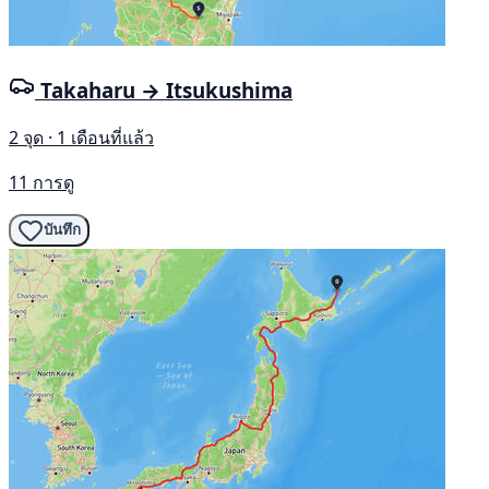
Takaharu → Itsukushima
2 จุด · 1 เดือนที่แล้ว
11 การดู
บันทึก