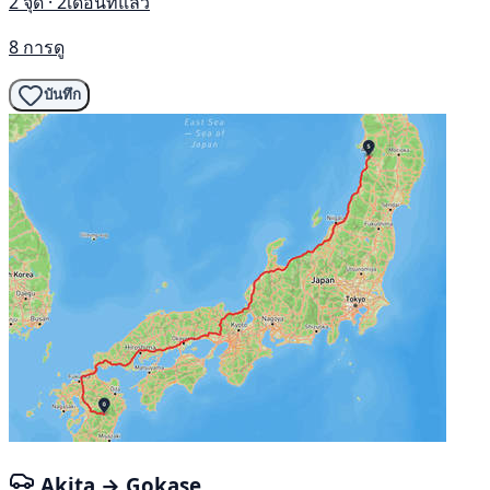
2 จุด · 2เดือนที่แล้ว
8 การดู
บันทึก
Akita → Gokase