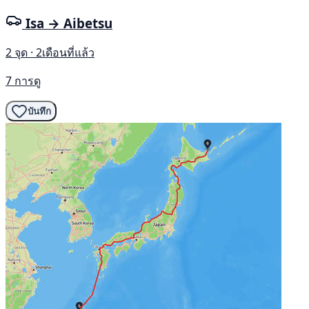
Isa → Aibetsu
2 จุด · 2เดือนที่แล้ว
7 การดู
บันทึก