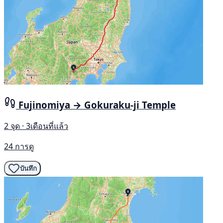
Fujinomiya → Gokuraku-ji Temple
2 จุด · 3เดือนที่แล้ว
24 การดู
บันทึก