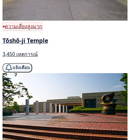
ความเสี่ยงสูงมาก
Tōshō-ji Temple
3,450 เหตุการณ์
แจ้งเตือน