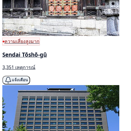
ความเสี่ยงสูงมาก
Sendai Tōshō-gū
3,351 เหตุการณ์
แจ้งเตือน