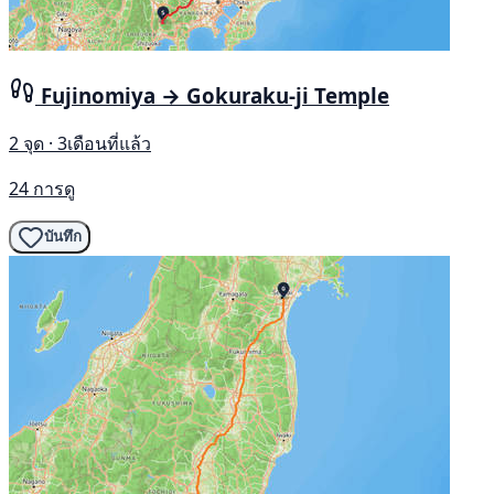
Fujinomiya → Gokuraku-ji Temple
2 จุด · 3เดือนที่แล้ว
24 การดู
บันทึก