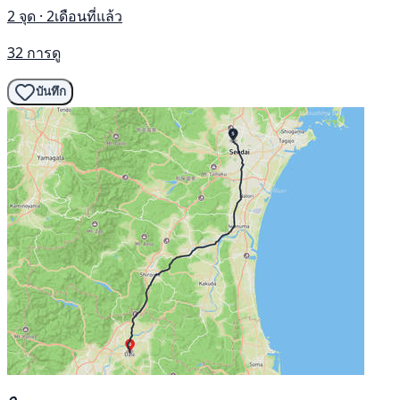
2 จุด · 2เดือนที่แล้ว
32 การดู
บันทึก