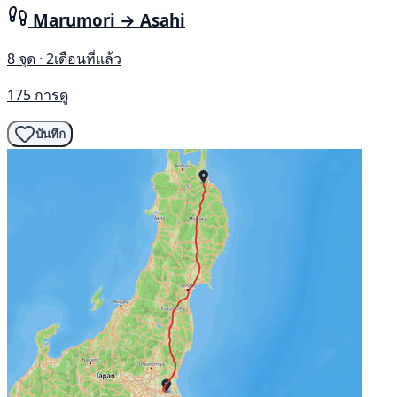
Marumori → Asahi
8 จุด · 2เดือนที่แล้ว
175 การดู
บันทึก