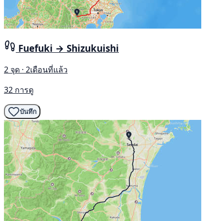
Fuefuki → Shizukuishi
2 จุด · 2เดือนที่แล้ว
32 การดู
บันทึก