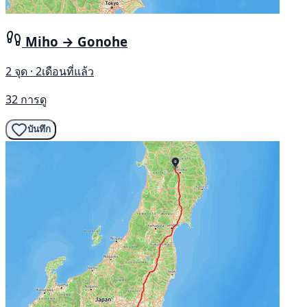
Miho → Gonohe
2 จุด · 2เดือนที่แล้ว
32 การดู
บันทึก