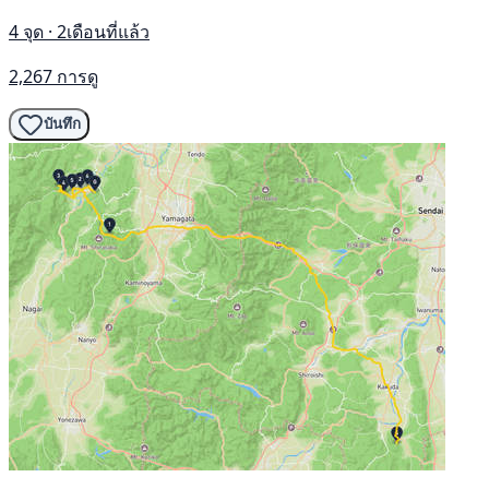
4 จุด · 2เดือนที่แล้ว
2,267 การดู
บันทึก