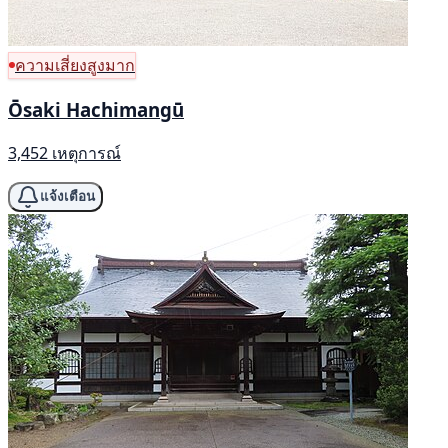
ความเสี่ยงสูงมาก
Ōsaki Hachimangū
3,452 เหตุการณ์
แจ้งเตือน