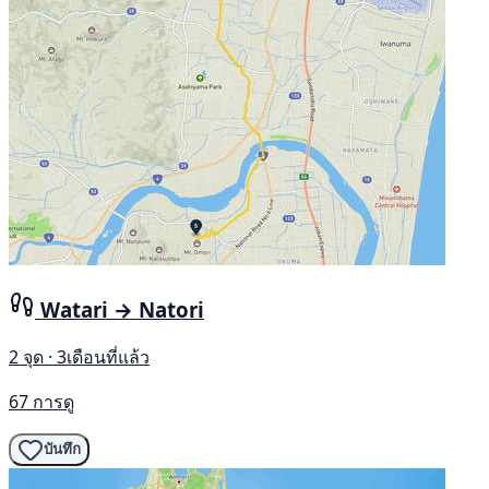
Watari → Natori
2 จุด · 3เดือนที่แล้ว
67 การดู
บันทึก