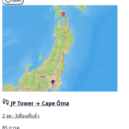
บันทึก
JP Tower → Cape Ōma
2 จุด · 3เดือนที่แล้ว
85 การดู