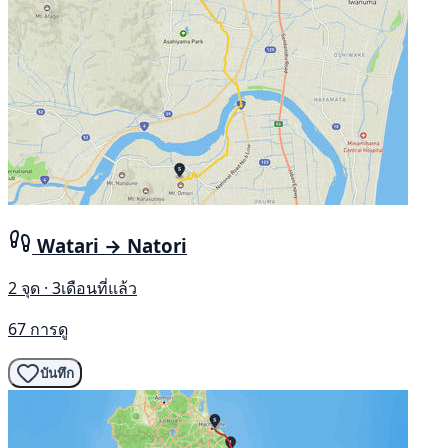
Watari → Natori
2 จุด · 3เดือนที่แล้ว
67 การดู
บันทึก