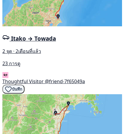
Itako → Towada
2 จุด · 2เดือนที่แล้ว
23 การดู
Thoughtful Visitor
@friend-7f65049a
บันทึก