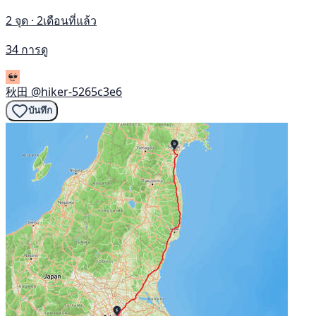
2 จุด · 2เดือนที่แล้ว
34 การดู
秋田
@hiker-5265c3e6
บันทึก