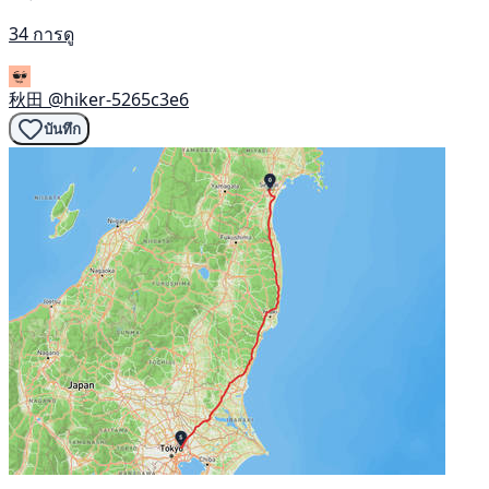
34 การดู
秋田
@hiker-5265c3e6
บันทึก