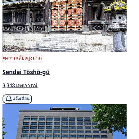
ความเสี่ยงสูงมาก
Sendai Tōshō-gū
3,348 เหตุการณ์
แจ้งเตือน