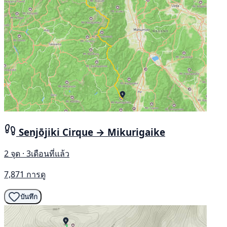
Senjōjiki Cirque → Mikurigaike
2 จุด · 3เดือนที่แล้ว
7,871 การดู
บันทึก