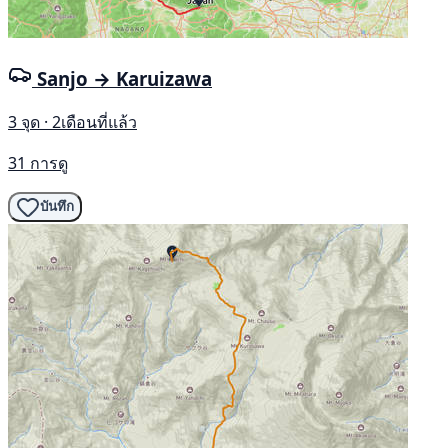
Sanjo → Karuizawa
3 จุด · 2เดือนที่แล้ว
31 การดู
บันทึก