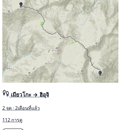
เมียวโกะ → ฮิอุจิ
2 จุด · 2เดือนที่แล้ว
112 การดู