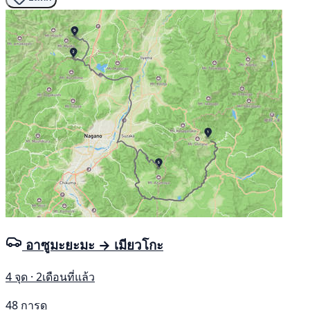
อาซูมะยะมะ → เมียวโกะ
4 จุด · 2เดือนที่แล้ว
48 การดู