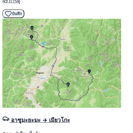
49 การดู
บันทึก
อาซูมะยะมะ → เมียวโกะ