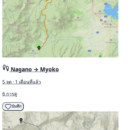
Nagano → Myoko
5 จุด · 1 เดือนที่แล้ว
6 การดู
บันทึก