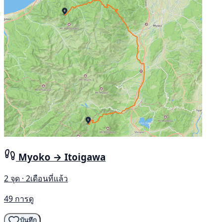
Myoko → Itoigawa
2 จุด · 2เดือนที่แล้ว
49 การดู
บันทึก