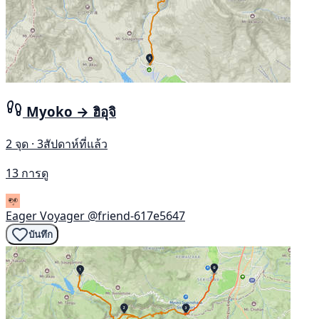
Myoko → ฮิอุจิ
2 จุด · 3สัปดาห์ที่แล้ว
13 การดู
Eager Voyager
@friend-617e5647
บันทึก