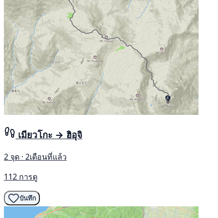
เมียวโกะ → ฮิอุจิ
2 จุด · 2เดือนที่แล้ว
112 การดู
บันทึก