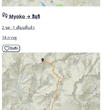
Myoko → ฮิอุจิ
2 จุด · 1 เดือนที่แล้ว
14 การดู
บันทึก