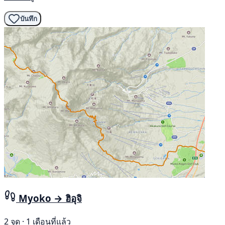
บันทึก
Myoko → ฮิอุจิ
2 จุด · 1 เดือนที่แล้ว