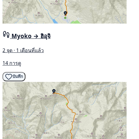
Myoko → ฮิอุจิ
2 จุด · 1 เดือนที่แล้ว
14 การดู
บันทึก