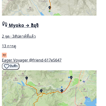
Myoko → ฮิอุจิ
2 จุด · 3สัปดาห์ที่แล้ว
13 การดู
Eager Voyager
@friend-617e5647
บันทึก