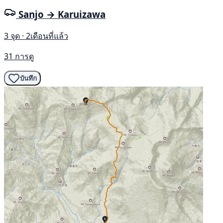
Sanjo → Karuizawa
3 จุด · 2เดือนที่แล้ว
31 การดู
บันทึก