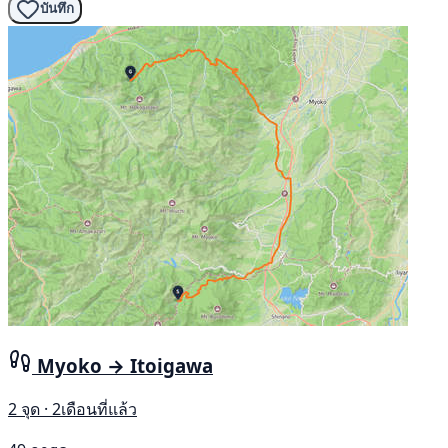
บันทึก
Myoko → Itoigawa
2 จุด · 2เดือนที่แล้ว