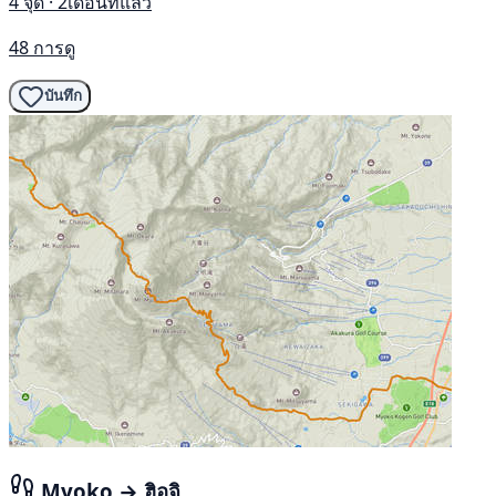
4 จุด · 2เดือนที่แล้ว
48 การดู
บันทึก
Myoko → ฮิอุจิ