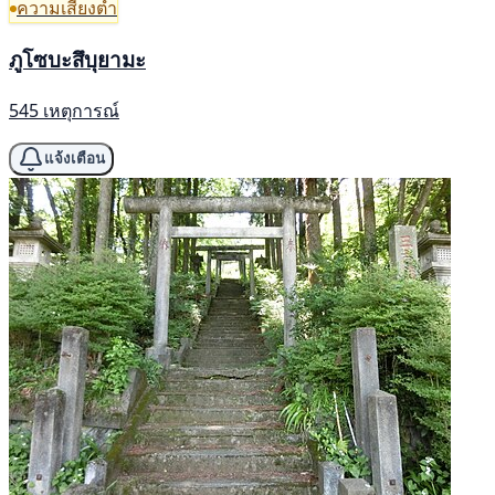
ความเสี่ยงต่ำ
ภูโซบะสึบุยามะ
545 เหตุการณ์
แจ้งเตือน