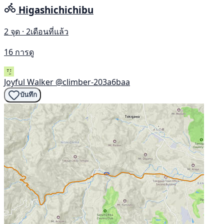
Higashichichibu
2 จุด · 2เดือนที่แล้ว
16 การดู
Joyful Walker
@climber-203a6baa
บันทึก