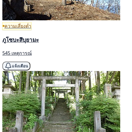
ความเสี่ยงต่ำ
ภูโซบะสึบุยามะ
545 เหตุการณ์
แจ้งเตือน