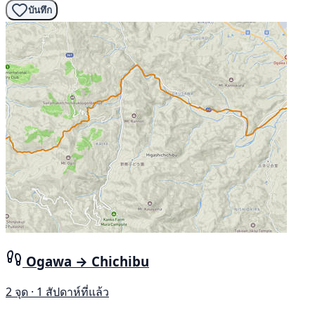
บันทึก
Ogawa → Chichibu
2 จุด · 1 สัปดาห์ที่แล้ว