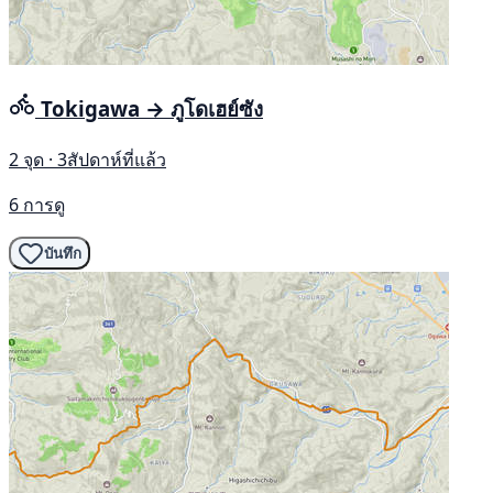
Tokigawa → ภูโดเฮย์ซัง
2 จุด · 3สัปดาห์ที่แล้ว
6 การดู
บันทึก