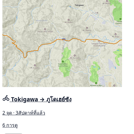
Tokigawa → ภูโดเฮย์ซัง
2 จุด · 3สัปดาห์ที่แล้ว
6 การดู