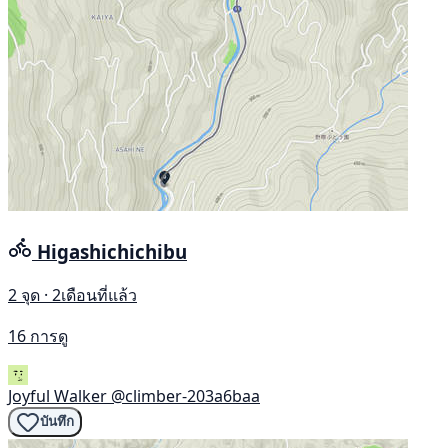
Higashichichibu
2 จุด · 2เดือนที่แล้ว
16 การดู
Joyful Walker
@climber-203a6baa
บันทึก