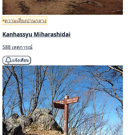
ความเสี่ยงปานกลาง
Kanhassyu Miharashidai
588 เหตุการณ์
แจ้งเตือน