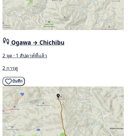
Ogawa → Chichibu
2 จุด · 1 สัปดาห์ที่แล้ว
2 การดู
บันทึก