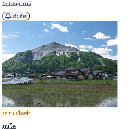
430 เหตุการณ์
แจ้งเตือน
ความเสี่ยงต่ำ
ภูบูโค