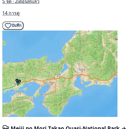
5 จุด · 2เดือนที่แล้ว
14 การดู
บันทึก
Meiji no Mori Takao Quasi-National Park →