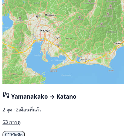
Yamanakako → Katano
2 จุด · 2เดือนที่แล้ว
53 การดู
บันทึก