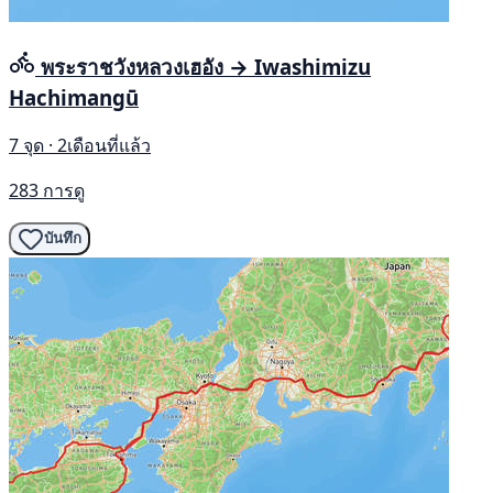
พระราชวังหลวงเฮอัง → Iwashimizu
Hachimangū
7 จุด · 2เดือนที่แล้ว
283 การดู
บันทึก