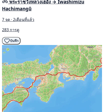
พระราชวังหลวงเฮอัง → Iwashimizu
Hachimangū
7 จุด · 2เดือนที่แล้ว
283 การดู
บันทึก