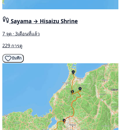
Sayama → Hisaizu Shrine
7 จุด · 3เดือนที่แล้ว
229 การดู
บันทึก