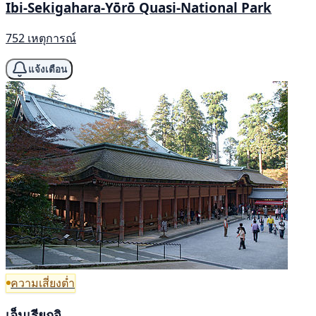
Ibi-Sekigahara-Yōrō Quasi-National Park
752 เหตุการณ์
แจ้งเตือน
ความเสี่ยงต่ำ
เอ็นเรียกูจิ