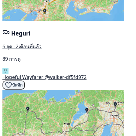
Heguri
6 จุด · 2เดือนที่แล้ว
89 การดู
Hopeful Wayfarer
@walker-df5fd972
บันทึก