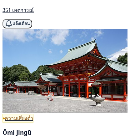
351 เหตุการณ์
แจ้งเตือน
ความเสี่ยงต่ำ
Ōmi Jingū