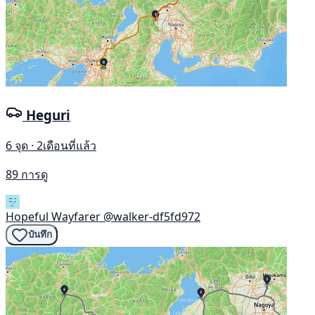
Heguri
6 จุด · 2เดือนที่แล้ว
89 การดู
Hopeful Wayfarer
@walker-df5fd972
บันทึก