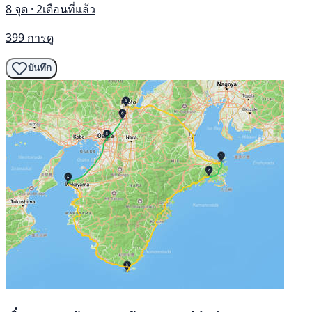
8 จุด · 2เดือนที่แล้ว
399 การดู
บันทึก