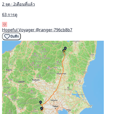
2 จุด · 2เดือนที่แล้ว
63 การดู
Hopeful Voyager
@ranger-796cb8b7
บันทึก