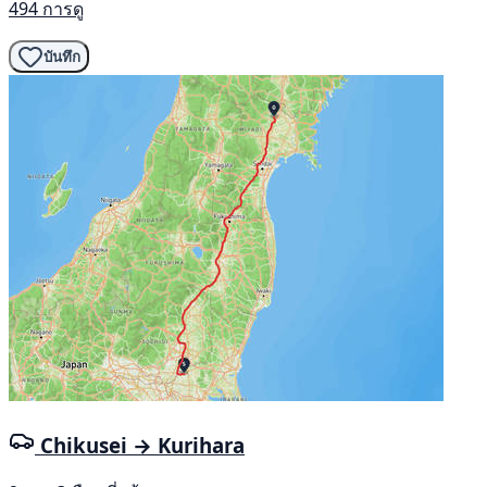
494 การดู
บันทึก
Chikusei → Kurihara