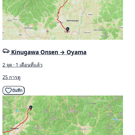
Kinugawa Onsen → Oyama
2 จุด · 1 เดือนที่แล้ว
25 การดู
บันทึก