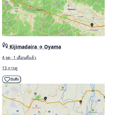
Kijimadaira → Oyama
4 จุด · 1 เดือนที่แล้ว
13 การดู
บันทึก