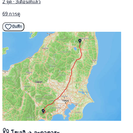
2 จุด · 3เดือนที่แล้ว
69 การดู
บันทึก
โฮเออิ → อะดาตาระ