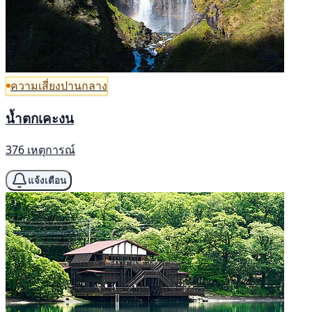
ความเสี่ยงปานกลาง
น้ำตกเคะงน
376 เหตุการณ์
แจ้งเตือน