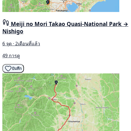
Meiji no Mori Takao Quasi-National Park →
Nishigo
6 จุด · 2เดือนที่แล้ว
49 การดู
บันทึก