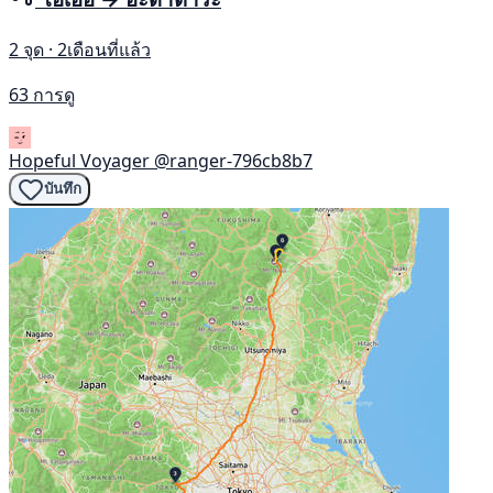
2 จุด · 2เดือนที่แล้ว
63 การดู
Hopeful Voyager
@ranger-796cb8b7
บันทึก