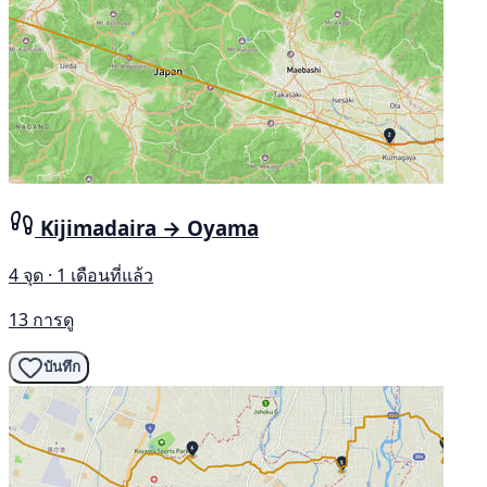
Kijimadaira → Oyama
4 จุด · 1 เดือนที่แล้ว
13 การดู
บันทึก