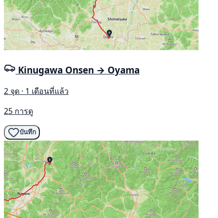
Kinugawa Onsen → Oyama
2 จุด · 1 เดือนที่แล้ว
25 การดู
บันทึก