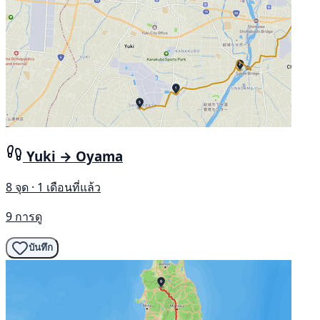
Yuki → Oyama
8 จุด · 1 เดือนที่แล้ว
9 การดู
บันทึก