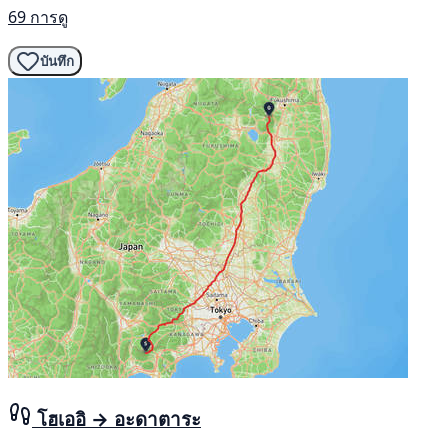
69 การดู
บันทึก
โฮเออิ → อะดาตาระ