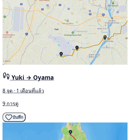
Yuki → Oyama
8 จุด · 1 เดือนที่แล้ว
9 การดู
บันทึก