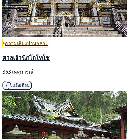
ความเสี่ยงปานกลาง
ศาลเจ้านิกโกโทโช
363 เหตุการณ์
แจ้งเตือน