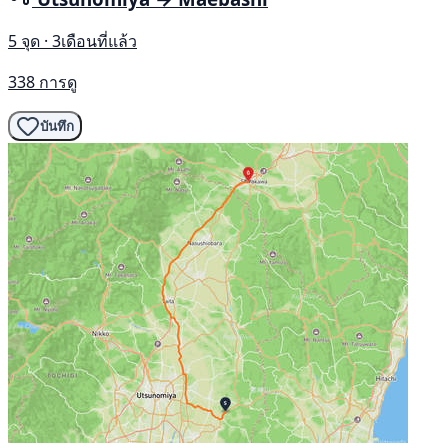
5 จุด · 3เดือนที่แล้ว
338 การดู
บันทึก