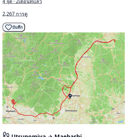
4 จุด · 2เดือนที่แล้ว
2,267 การดู
บันทึก
Utsunomiya → Maebashi