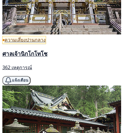
ความเสี่ยงปานกลาง
ศาลเจ้านิกโกโทโช
362 เหตุการณ์
แจ้งเตือน