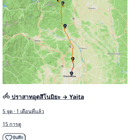
ปราสาทอุตสึโนมิยะ → Yaita
5 จุด · 1 เดือนที่แล้ว
15 การดู
บันทึก