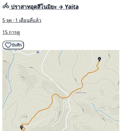
ปราสาทอุตสึโนมิยะ → Yaita
5 จุด · 1 เดือนที่แล้ว
15 การดู
บันทึก