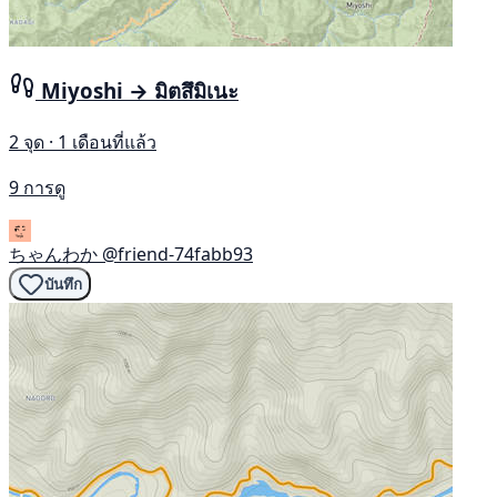
Miyoshi → มิตสึมิเนะ
2 จุด · 1 เดือนที่แล้ว
9 การดู
ちゃんわか
@friend-74fabb93
บันทึก