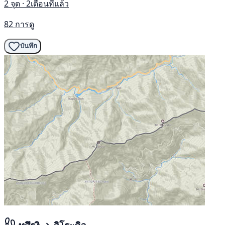
2 จุด · 2เดือนที่แล้ว
82 การดู
บันทึก