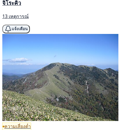
จิโระคิว
13 เหตุการณ์
แจ้งเตือน
ความเสี่ยงต่ำ