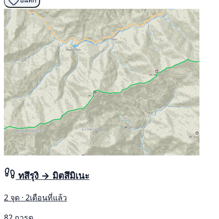
บันทึก
ทสึรุงิ → มิตสึมิเนะ
2 จุด · 2เดือนที่แล้ว
82 การดู