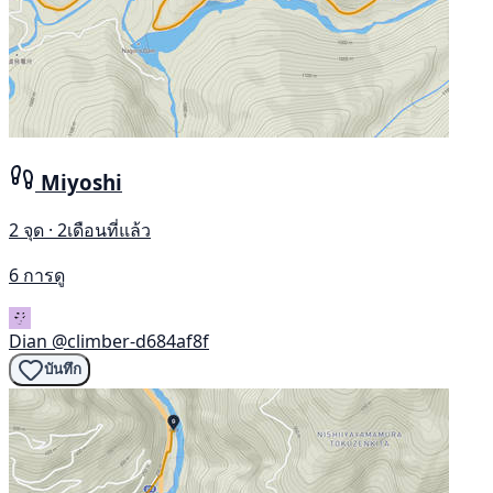
Miyoshi
2 จุด · 2เดือนที่แล้ว
6 การดู
Dian
@climber-d684af8f
บันทึก