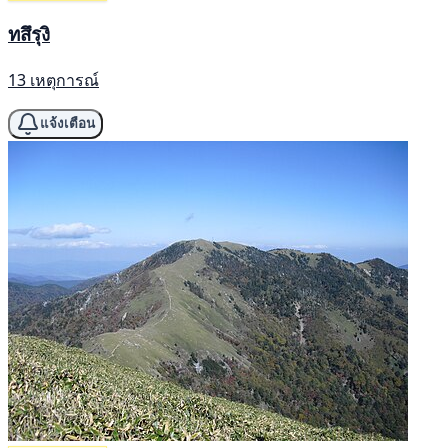
ทสึรุงิ
13 เหตุการณ์
แจ้งเตือน