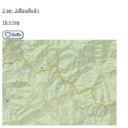
2 จุด · 2เดือนที่แล้ว
16 การดู
บันทึก