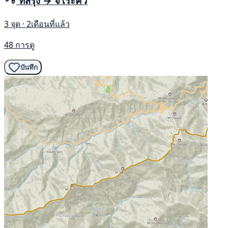
ทสึรุงิ → จิโระคิว
3 จุด · 2เดือนที่แล้ว
48 การดู
บันทึก