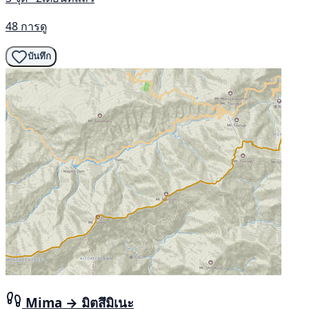
48 การดู
บันทึก
Mima → มิตสึมิเนะ