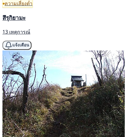
ความเสี่ยงต่ำ
สึรุกิยามะ
13 เหตุการณ์
แจ้งเตือน