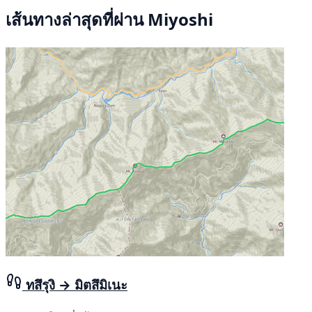
เส้นทางล่าสุดที่ผ่าน Miyoshi
ทสึรุงิ → มิตสึมิเนะ