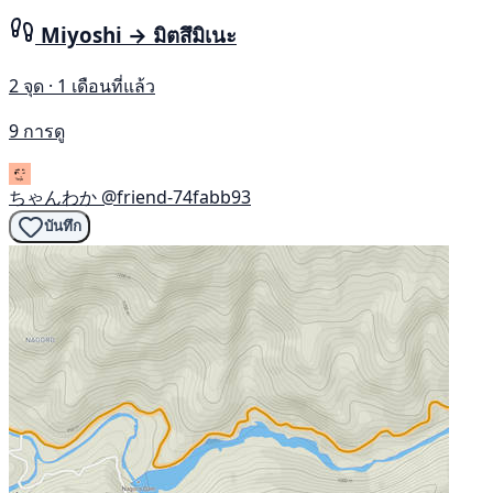
Miyoshi → มิตสึมิเนะ
2 จุด · 1 เดือนที่แล้ว
9 การดู
ちゃんわか
@friend-74fabb93
บันทึก