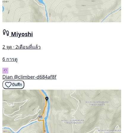
Miyoshi
2 จุด · 2เดือนที่แล้ว
6 การดู
Dian
@climber-d684af8f
บันทึก