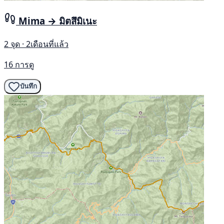
Mima → มิตสึมิเนะ
2 จุด · 2เดือนที่แล้ว
16 การดู
บันทึก