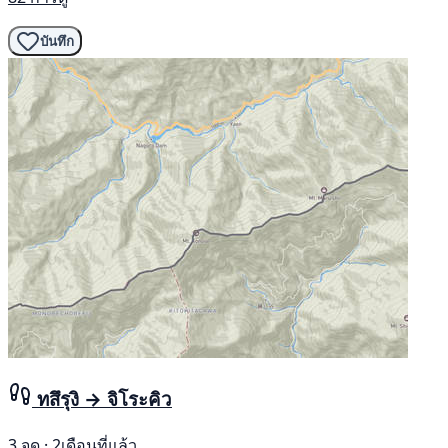
บันทึก
ทสึรุงิ → จิโระคิว
3 จุด · 2เดือนที่แล้ว