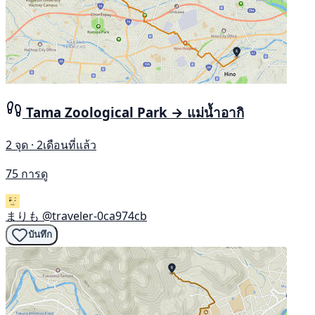
Tama Zoological Park → แม่น้ำอากิ
2 จุด · 2เดือนที่แล้ว
75 การดู
まりも
@traveler-0ca974cb
บันทึก