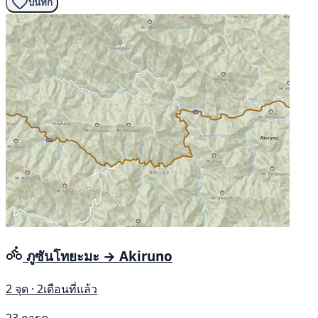
บันทึก
ภูซันโทยะมะ → Akiruno
2 จุด · 2เดือนที่แล้ว
23 การดู