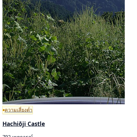
ความเสี่ยงต่ำ
Hachiōji Castle
792 เหตุการณ์