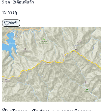
9 จุด · 2เดือนที่แล้ว
19 การดู
บันทึก