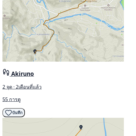
Akiruno
2 จุด · 2เดือนที่แล้ว
55 การดู
บันทึก