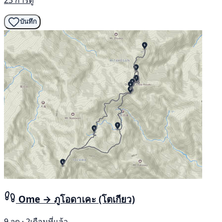
บันทึก
Ome → ภูโอดาเคะ (โตเกียว)
9 จุด · 2เดือนที่แล้ว