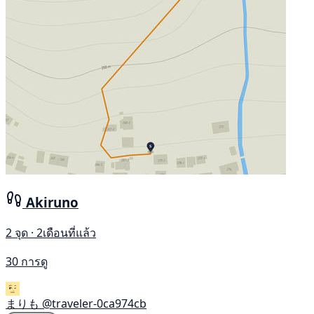
Akiruno
2 จุด · 2เดือนที่แล้ว
30 การดู
まりも
@traveler-0ca974cb