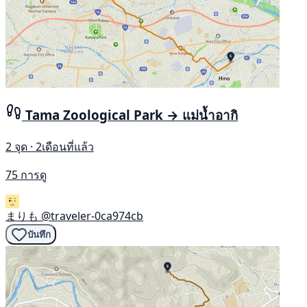
Tama Zoological Park → แม่น้ำอากิ
2 จุด · 2เดือนที่แล้ว
75 การดู
まりも
@traveler-0ca974cb
บันทึก