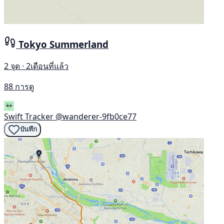
Tokyo Summerland
2 จุด · 2เดือนที่แล้ว
88 การดู
Swift Tracker
@wanderer-9fb0ce77
บันทึก