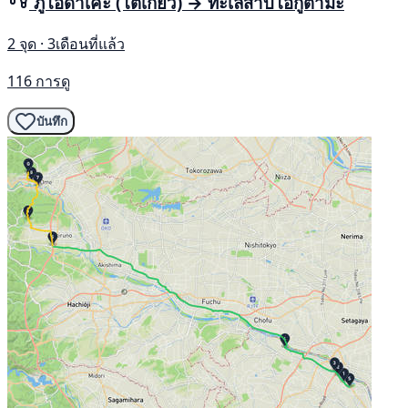
ภูโอดาเคะ (โตเกียว) → ทะเลสาบโอกูตามะ
2 จุด · 3เดือนที่แล้ว
116 การดู
บันทึก