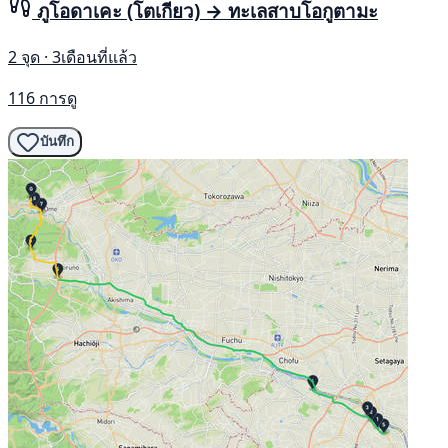
ภูโอดาเคะ (โตเกียว) → ทะเลสาบโอกูตามะ
2 จุด · 3เดือนที่แล้ว
116 การดู
บันทึก