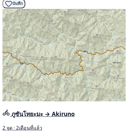
บันทึก
ภูซันโทยะมะ → Akiruno
2 จุด · 2เดือนที่แล้ว