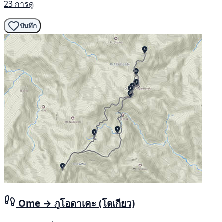
23 การดู
บันทึก
Ome → ภูโอดาเคะ (โตเกียว)