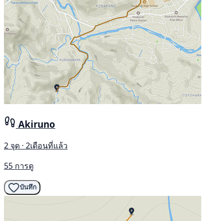
Akiruno
2 จุด · 2เดือนที่แล้ว
55 การดู
บันทึก