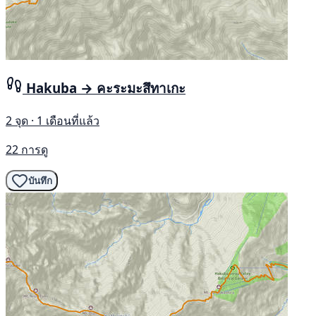
Hakuba → คะระมะสึทาเกะ
2 จุด · 1 เดือนที่แล้ว
22 การดู
บันทึก