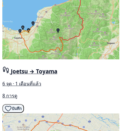
Joetsu → Toyama
6 จุด · 1 เดือนที่แล้ว
8 การดู
บันทึก