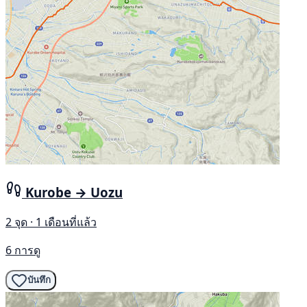
Kurobe → Uozu
2 จุด · 1 เดือนที่แล้ว
6 การดู
บันทึก