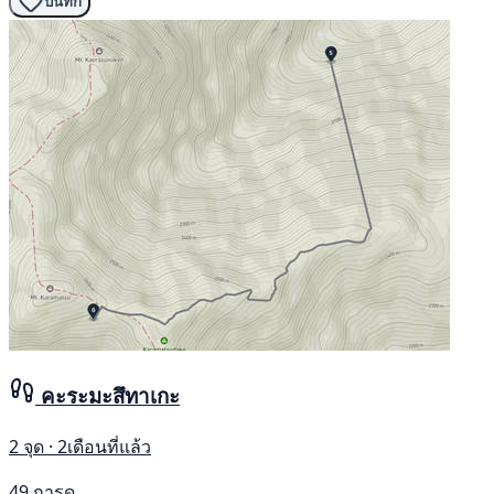
บันทึก
คะระมะสึทาเกะ
2 จุด · 2เดือนที่แล้ว
49 การดู