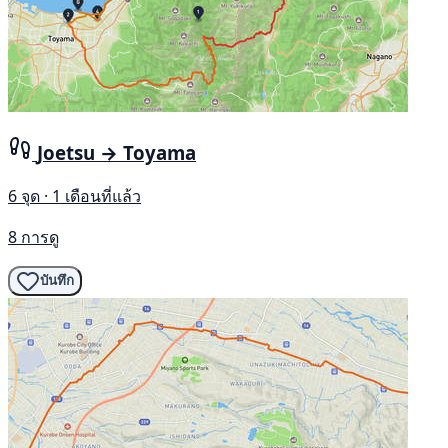
Joetsu → Toyama
6 จุด · 1 เดือนที่แล้ว
8 การดู
บันทึก