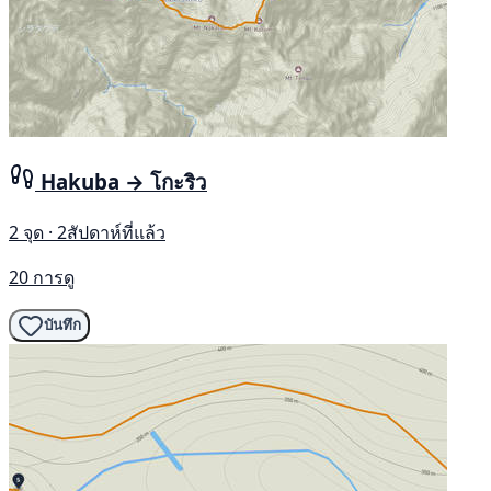
Hakuba → โกะริว
2 จุด · 2สัปดาห์ที่แล้ว
20 การดู
บันทึก