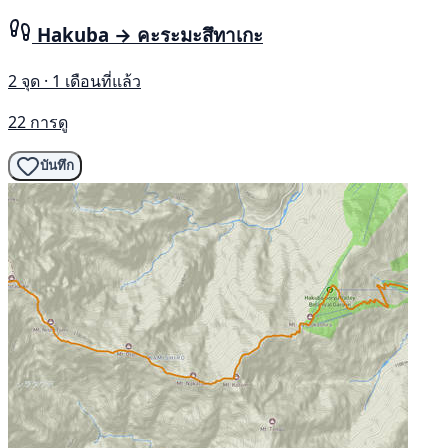
Hakuba → คะระมะสึทาเกะ
2 จุด · 1 เดือนที่แล้ว
22 การดู
บันทึก