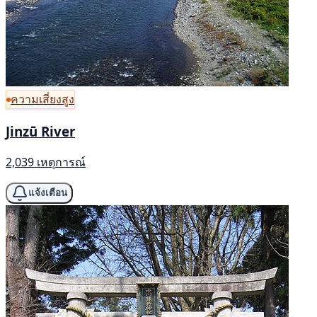
ความเสี่ยงสูง
Jinzū River
2,039 เหตุการณ์
แจ้งเตือน