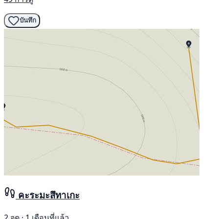
บันทึก
คะระมะสึทาเกะ
2 จุด · 1 เดือนที่แล้ว