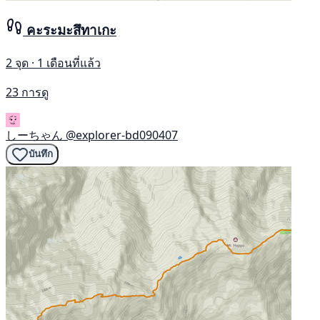
คะระมะสึทาเกะ
2 จุด · 1 เดือนที่แล้ว
23 การดู
しーちゃん
@explorer-bd090407
บันทึก