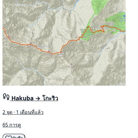
Hakuba → โกะริว
2 จุด · 1 เดือนที่แล้ว
65 การดู