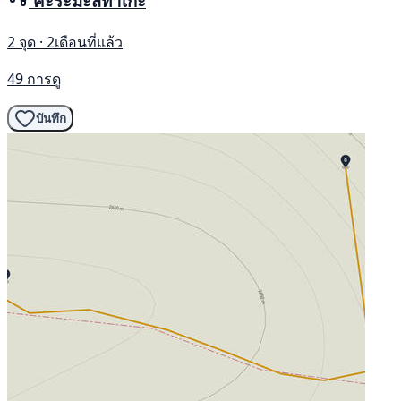
คะระมะสึทาเกะ
2 จุด · 2เดือนที่แล้ว
49 การดู
บันทึก