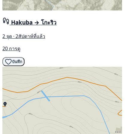
Hakuba → โกะริว
2 จุด · 2สัปดาห์ที่แล้ว
20 การดู
บันทึก