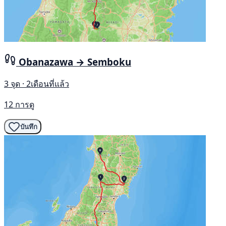
Obanazawa → Semboku
3 จุด · 2เดือนที่แล้ว
12 การดู
บันทึก