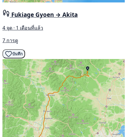
Fukiage Gyoen → Akita
4 จุด · 1 เดือนที่แล้ว
7 การดู
บันทึก