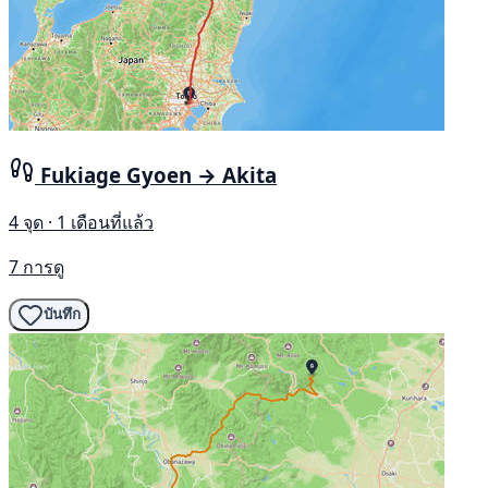
Fukiage Gyoen → Akita
4 จุด · 1 เดือนที่แล้ว
7 การดู
บันทึก