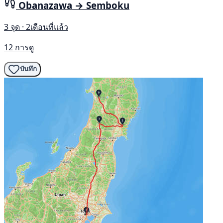
Obanazawa → Semboku
3 จุด · 2เดือนที่แล้ว
12 การดู
บันทึก